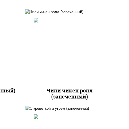
рис, нори, сыр сливочный,
ный,
помидоры, куриная грудка с
ная
паприкой, соус "спайс"
кон,
(майонез соус чили соус
ут
шрирача)
енный)
Чили чикен ролл
(запеченный)