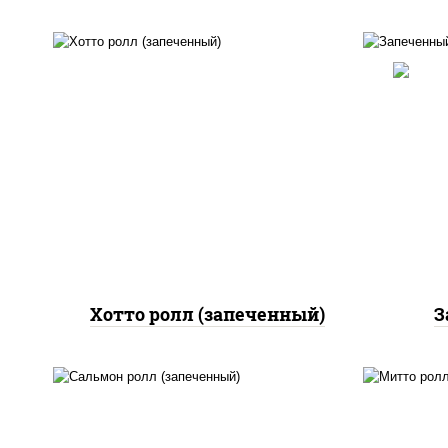
рис, нори, сыр сливочный,
салат "айсберг", куриная
грудка с паприкой, лук фри,
рис
сыр "пармезан", соус
"цезарь" (масло
растительное
(ма
загустители сахар яйца
чеснок специи перец
черный консерванты)
Хотто ролл (запеченный)
З
рис