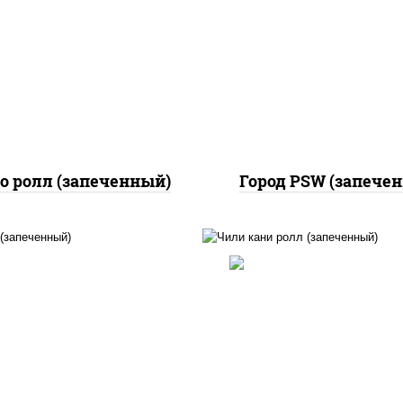
кон, куриная грудка с
рис, нори, сыр сливоч
рикой, сыр "пармезан",
краб снежный, соус "
соус "цезарь" (масло
(майонез чеснок мас
растительное
лосось слабосолёный),
густители сахар яйца
"унаги"
еснок специи перец
ерный консерванты)
о ролл (запеченный)
Город PSW (запече
, нори, сыр сливочный,
рис, нори, соус "як
рцы свежие, креветки,
(майонез чеснок мас
ось слабосоленый, соус
лосось слабосолёны
унаги", соус "спайс"
помидоры, краб снеж
айонез соус чили соус
соус "спайс" (майонез
ирача), икра "масаго"
чили соус шрирача