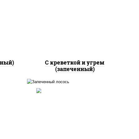
ный,
рис, нори, огурцы свежие,
яки"
креветки, угорь копченый,
аго
икра "масаго", соус "хот"
 соус
(майонез кетчуп табаско
чеснок масаго)
нный)
С креветкой и угрем
(запеченный)
и"
рис, нори, огурцы свежие,
аго
омлет, лосось
й),
слабосоленый, соус "хот"
ный,
(майонез кетчуп табаско
 соус
чеснок масаго)
)