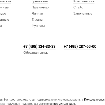
ические
Гречневая
Классические
енные
Пшеничная
Спайс
пуре
Яичная
Запеченные
енные
Тяханы
м
Фунчозы
+7 (495) 134-33-33
+7 (495) 287-65-00
Обратная связь
иВок - доставка еды», вы подтверждаете, что ознакомлены с
Пользовательс
рядке получения подарков Вы можете
ознакомиться здесь