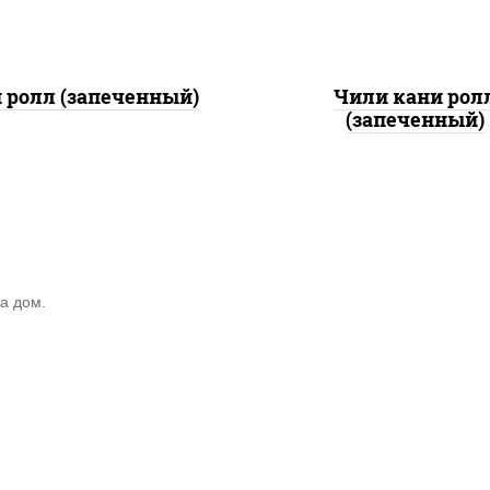
 ролл (запеченный)
Чили кани рол
(запеченный)
а дом.