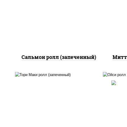
рис, нори, сыр сливочный,
бе
огурцы свежие, икра
пап
"масаго", соус "яки"
(майонез чеснок масаго
лосось слабосолёный), соус
за
"унаги"
ч
ч
Сальмон ролл (запеченный)
Митт
рис
рис, нори, огурцы свежие,
огу
помидоры, куриная грудка с
лос
паприкой, соус "шеф"
"
(майонез соус соевый
(м
зелень чеснок)
шр