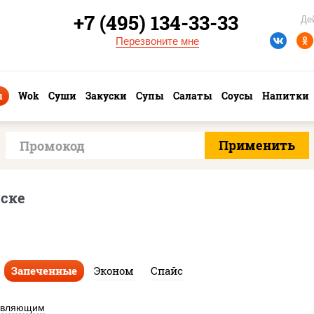
+7 (495) 134-33-33
Де
Перезвоните мне
ы
Wok
Суши
Закуски
Супы
Салаты
Соусы
Напитки
нске
Запеченные
Эконом
Спайс
авляющим