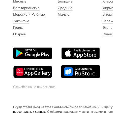
Мясные
Большие
Класс
Вегетарианские
Средние
Фирм
Морские и Рыбные
Малые
В тем
Закрытые
Запеч
Гриль
Эконо
Острые
Спайс
Скачайте наше приложение
Осуществляя вход на этот Сайт/в мобильное приложение «ПиццаСуш
персональных данных
. С общими правилами участия в акциях и по