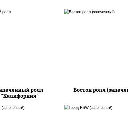
, нори, огурцы свежие,
рис, нори, сыр сливоч
краб снежный, икра
огурцы свежие, кури
"масаго", соус "хот"
грудка с паприкой, бе
йонез кетчуп табаско
соус "унаги", кунж
чеснок масаго)
апеченный ролл
Бостон ролл (запеч
"Калифорния"
, нори, сыр сливочный,