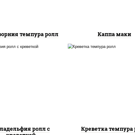
орния темпура ролл
Каппа маки
, нори, огурцы свежие,
рис, нори, креветки,
алат "айсберг", сыр
сливочный, салат
вочный, креветки, соус
"айсберг", сухари
"унаги"
панировочные
ладельфия ролл с
Креветка темпура 