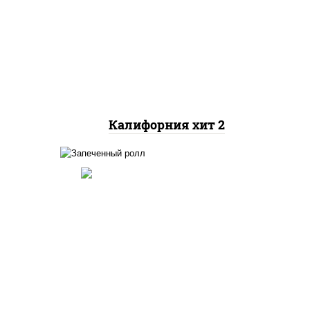
рис, нори, майонез, авокадо,
краб снежный, икра
"масаго"
Калифорния хит 2
ный,
иная
 фри,
рис, нори, огурцы свежие,
ус
краб снежный, икра
"масаго", соус "хот"
(майонез кетчуп табаско
йца
чеснок масаго)
ец
ы)