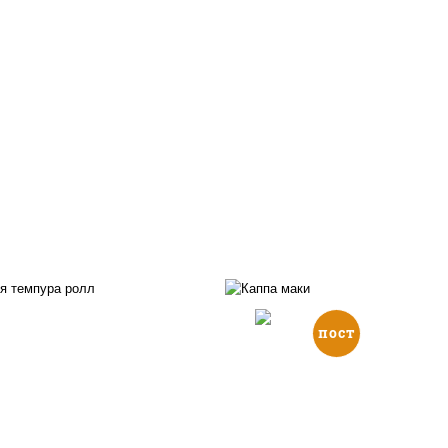
пост
, нори, икра "масаго",
йонез, краб снежный,
рис, нори, огурцы све
урцы свежие, авокадо,
кунжут
ухари панировочные