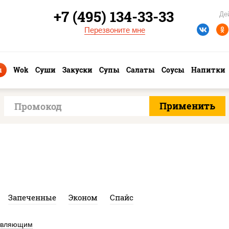
+7 (495) 134-33-33
Де
Перезвоните мне
ы
Wok
Суши
Закуски
Супы
Салаты
Соусы
Напитки
Запеченные
Эконом
Спайс
авляющим