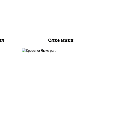
рис, нори, лосось
ось
слабосоленый
лл
Сяке маки
 сыр
креветки, рис, нори,
го",
майонез, икра "масаго",
ый,
кляр, сухари панировочные,
 соус
кунжут