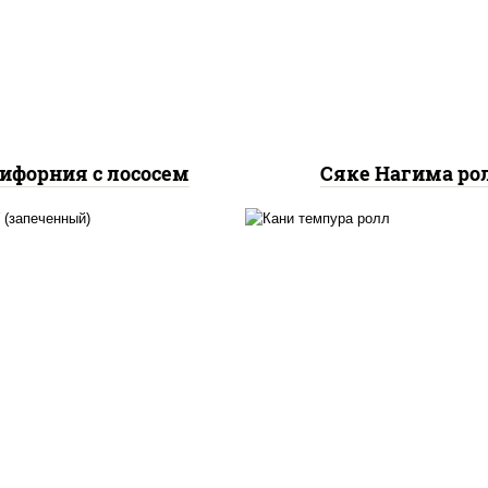
урцы свежие, лосось
огурцы свежие, лос
слабосоленый, икра
слабосоленый
"масаго"
ифорния с лососем
Сяке Нагима ро
, нори, сыр сливочный,
нори, краб снежный,
б снежный, соус "яки"
сливочный, икра "маса
айонез чеснок масаго
омлет, угорь копчен
сь слабосолёный), соус
сухари панировочные,
"унаги"
"унаги"