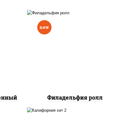
new
еный,
рцы
рис, нори, сыр сливочный,
н"
авокадо, лосось
краб
слабосоленый
нок;
ут
ченный
Филадельфия ролл