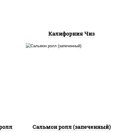
Калифорния Чиз
рис, нори, сыр сливочный,
 сыр
огурцы свежие, икра
"масаго", соус "яки"
(майонез чеснок масаго
лосось слабосолёный), соус
"унаги"
ролл
Сальмон ролл (запеченный)