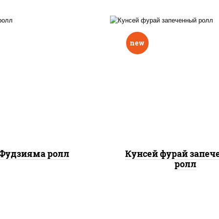
new
ис, нори, омлет, сыр
рис, нори, лосось копч
очный, огурцы свежие,
сыр сливочный, огу
 "масаго", соус "вулкан"
свежие, соус "вулка
еветки отварные; краб
(креветки отварные; 
жный; майонез; чеснок;
снежный; майонез; чес
икра масаго)
икра масаго), кунж
Фудзияма ролл
Кунсей фурай запе
ролл