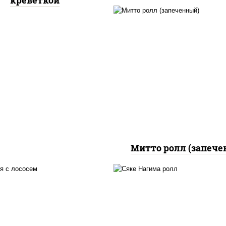
креветкой
рис, нори, сыр сливоч
бекон, куриная грудк
паприкой, сыр "пармез
соус "цезарь" (мас
растительное
загустители сахар я
чеснок специи пер
черный консервант
Митто ролл (запече
 нори, майонез, авокадо,
рис, нори, сыр сливоч