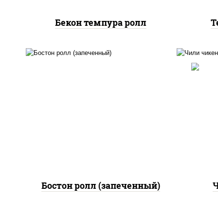
Бекон темпура ролл
Т
рис
рис, нори, сыр сливочный,
поми
огурцы свежие, куриная
па
грудка с паприкой, бекон,
(м
соус "унаги", кунжут
Бостон ролл (запеченный)
Ч