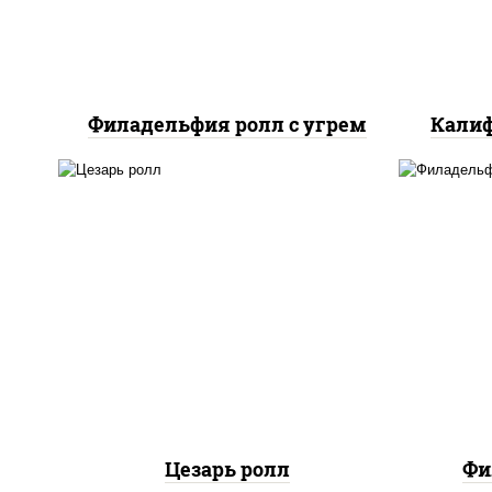
Филадельфия ролл с угрем
Калиф
соус "цезарь" (масло
растительное
загустители сахар яйца
рис
чеснок специи перец
с
черный консерванты), сыр
сли
"пармезан", рис, нори,
куриная грудка с паприкой,
салат "айсберг", кунжут
Цезарь ролл
Фи