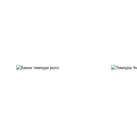
рис, нори, бекон, соус
"техасский барбекю", сыр
рис
сливочный, огурцы свежие,
с
сухари панировочные