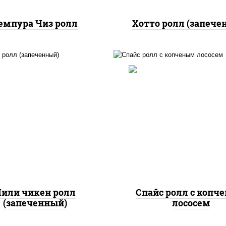
емпура Чиз ролл
Хотто ролл (запече
, нори, сыр сливочный,
доры, куриная грудка с
рис, нори, соус "спа
прикой, соус "спайс"
(майонез соус чили с
айонез соус чили соус
шрирача), лосось коп
шрирача)
или чикен ролл
Спайс ролл с копч
(запеченный)
лососем