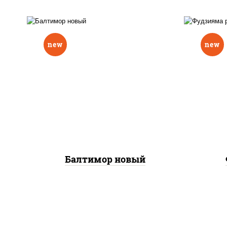
new
new
р
нори, рис, соус "вулкан"
слив
(креветки отварные; краб
икра
снежный; майонез; чеснок;
(кр
икра масаго), авокадо
сне
Балтимор новый