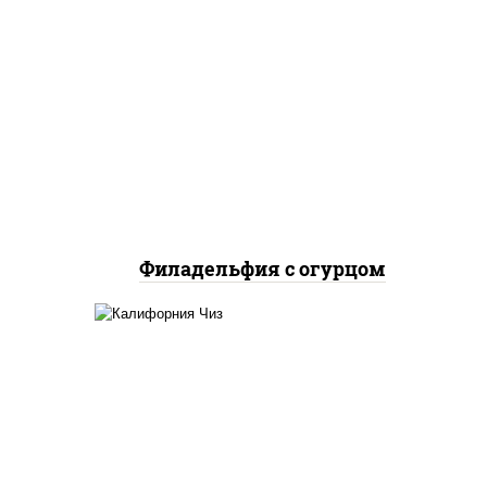
рис, нори, сыр сливочный,
огурцы свежие, лосось
слабосоленый
Филадельфия с огурцом
жие,
рис, нори, сыр сливочный,
икра "масаго"