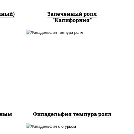
нный)
Запеченный ролл
"Калифорния"
рис, нори, сыр сливочный,
йс"
лосось слабосоленый, икра
оус
"масаго", сухари
ченый
панировочные
еным
Филадельфия темпура ролл