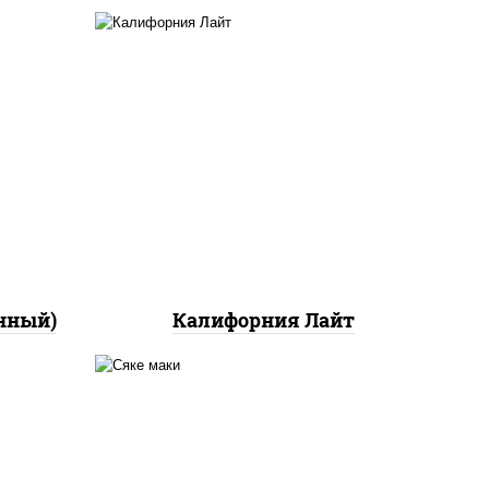
ный,
а с
ан",
рис, нори, майонез, краб
ло
снежный, огурцы свежие,
икра "масаго"
йца
ец
ы)
нный)
Калифорния Лайт
ный,