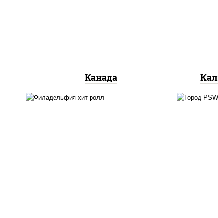
сливочный, огурцы свежие,
ог
лосось слабосоленый, угорь
копченый, кунжут
Канада
Кал
рис
рис, нори, сыр сливочный,
кра
огурцы свежие, омлет,
(м
лосось слабосоленый
лосо