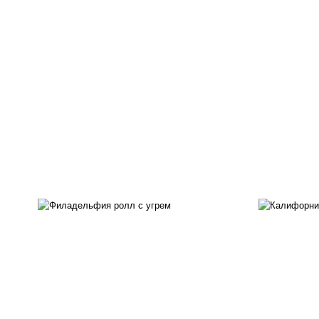
рис
рис, нори, сыр сливочный,
ма
угорь копченый, соус
ог
"унаги", кунжут
с