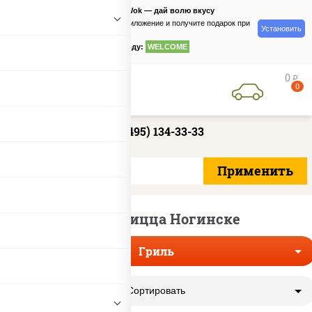
PizzaSushiWok — дай волю вкусу
Скачайте приложение и получите подарок при
Установить
заказе
по промокоду:
WELCOME
0
руб
0
+7 (495) 134-33-33
Гриль пицца Ногинске
Гриль
Сортировать