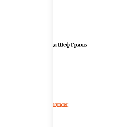
"пепперони", бекон, свинина, соус
"гриль", лук фри
Пицца Шеф Гриль
Pizza grill
Еда гриль
Pizza and grill
Быстрые ссылки: