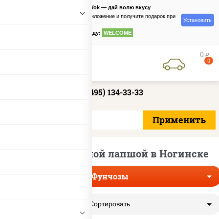
PizzaSushiWok — дай волю вкусу
Скачайте приложение и получите подарок при
Установить
заказе
по промокоду:
WELCOME
0
руб
0
+7 (495) 134-33-33
Вок со стеклянной лапшой в Ногинске
Фунчозы
Сортировать