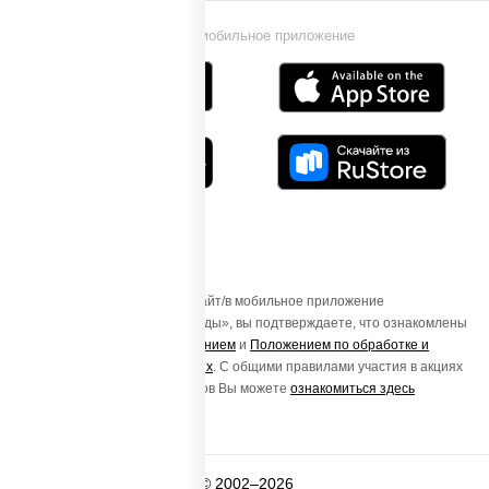
Установи мобильное приложение
Осуществляя вход на этот Сайт/в мобильное приложение
«ПиццаСушиВок - доставка еды», вы подтверждаете, что ознакомлены
с
Пользовательским соглашением
и
Положением по обработке и
защите персональных данных
. С общими правилами участия в акциях
и порядке получения подарков Вы можете
ознакомиться здесь
© 2002–2026