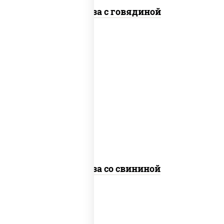
Фунчоза с говядиной
масло растительное, свинина, морковь,
лук репчатый, перец болгарский,
кабачки, соус "чесночный", лапша
стеклянная
Фунчоза со свининой
пост