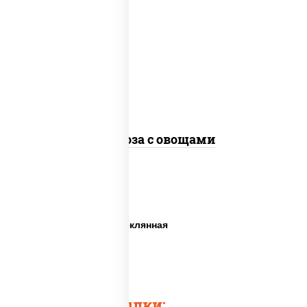
масло растительное, морковь, лук
репчатый, перец болгарский, кабачки,
соус "чесночный", лапша стеклянная,
кунжут
Фунчоза с овощами
Фунчоза вок
Китайская лапша стеклянная
Лапша стеклянная
Лапшу фунчоза
Быстрые ссылки: