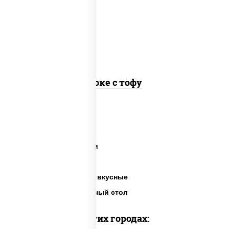
авокадо, салат "чука", соус кунжутный,
икра "масаго", кунжут, нори
Поке с тофу
Суши салаты
Салаты на праздники
Готовые салаты
Салаты недорогие и вкусные
Салаты на праздничный стол
Доставка в других городах: