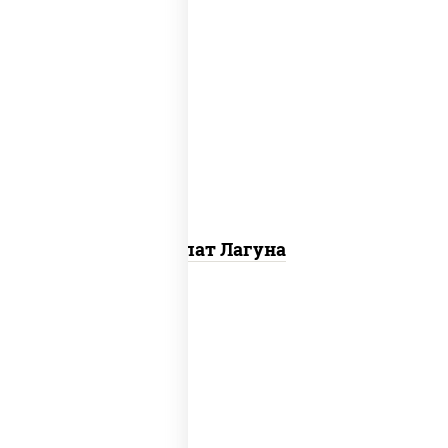
огурцы свежие, краб снежный, майонез,
яйцо куриное, сыр "эмменталь",
креветки, лук красный, икра "масаго"
Салат Лагуна
пост
салат "чука", лимон, соус "ореховый"
(кешью уксус соус соевый мирин масло
растительное чеснок лук кунжут
апельсин яблоко), кунжут