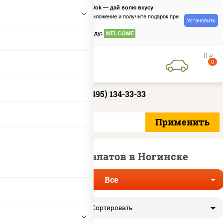
PizzaSushiWok — дай волю вкусу
Скачайте приложение и получите подарок при
Установить
заказе
по промокоду:
WELCOME
0
руб
0
+7 (495) 134-33-33
Доставка салатов в Ногинске
Все
Сортировать