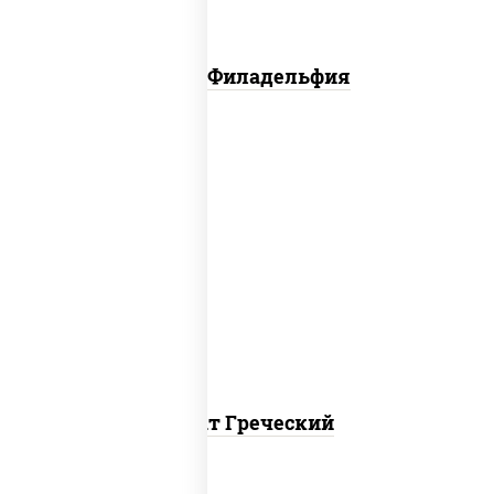
Салат Филадельфия
огурцы свежие, перец болгарский,
томаты "черри", брынза, маслины,
салатная заправка с базиликом
Салат Греческий