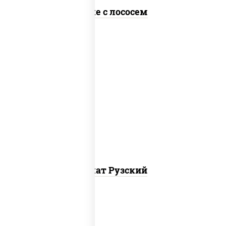
Поке с лососем
салат "айсберг", куриная грудка с
паприкой, огурцы свежие, помидоры,
соус "шеф" (майонез соус соевый зелень
чеснок), лук фри
Салат Рузский