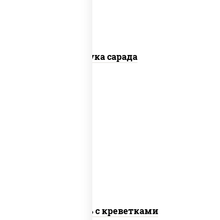
Чука сарада
салат "айсберг", соус "цезарь" (масло
растительное загустители сахар яйца
чеснок специи перец черный
консерванты), сухарики пшеничные, сыр
"пармезан", томаты "черри", креветки
Цезарь с креветками