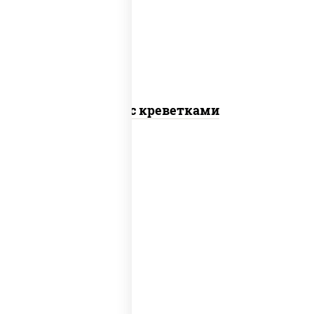
салат "чука", соус кунжутный, икра
"масаго", кунжут, нори
Поке с креветками
рис, лосось слабосоленый, огурцы
свежие, авокадо, салат "чука", соус
кунжутный, икра "масаго", кунжут, нори