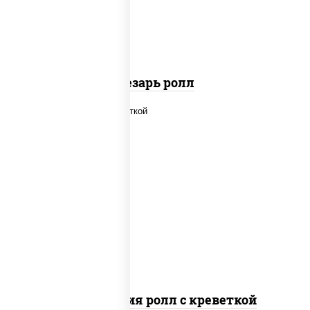
паприкой, салат "айсберг", кунжут
Цезарь ролл
рис, нори, огурцы свежие, салат
"айсберг", сыр сливочный, креветки,
соус "унаги"
Филадельфия ролл с креветкой