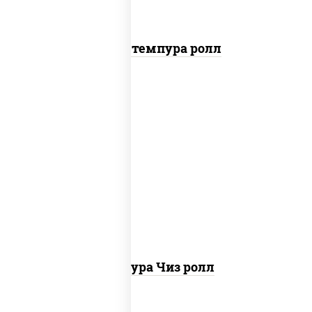
Бекон темпура ролл
рис, нори, сыр сливочный, сухари
панировочные
Темпура Чиз ролл