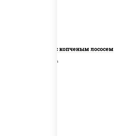
рис, нори, соус "спайс" (майонез соус
чили соус шрирача), лосось копченый
Спайс ролл с копченым лососем
рис, нори, сыр сливочный, лосось
слабосоленый, икра "масаго", сухари
панировочные