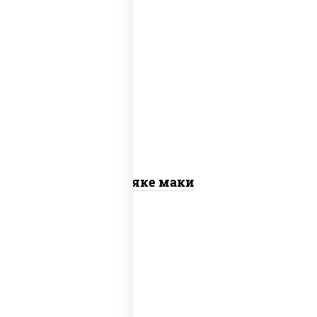
рис, нори, лосось слабосоленый
Сяке маки
рис, нори, сыр сливочный, огурцы
свежие, омлет, лосось слабосоленый