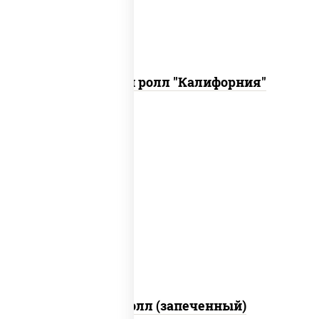
Запеченный ролл "Калифорния"
рис, нори, сыр сливочный, огурцы
свежие, куриная грудка с паприкой,
бекон, соус "унаги", кунжут
Бостон ролл (запеченный)