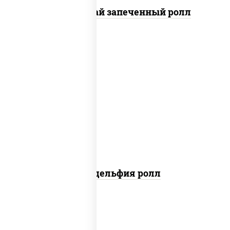
Кунсей фурай запеченный ролл
new
рис, нори, сыр сливочный, авокадо,
лосось слабосоленый
Филадельфия ролл