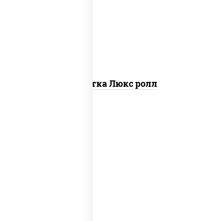
креветки, рис, нори, майонез, икра
"масаго", кляр, сухари панировочные,
кунжут
Креветка Люкс ролл
соус "цезарь" (масло растительное
загустители сахар яйца чеснок специи
перец черный консерванты), сыр
"пармезан", рис, нори, салат "айсберг",
помидоры, куриная грудка с паприкой,
сухари панировочные