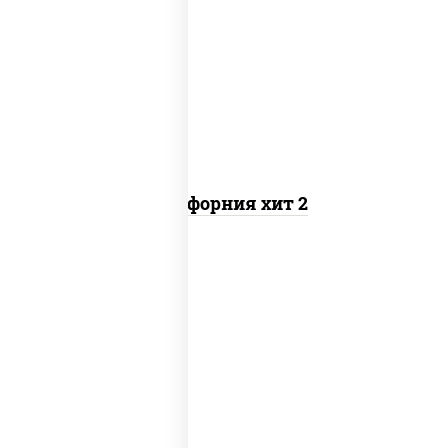
рис, нори, майонез, авокадо, краб
снежный, икра "масаго"
Калифорния хит 2
рис, нори, бекон, соус "техасский
барбекю", сыр сливочный, огурцы
свежие, сухари панировочные