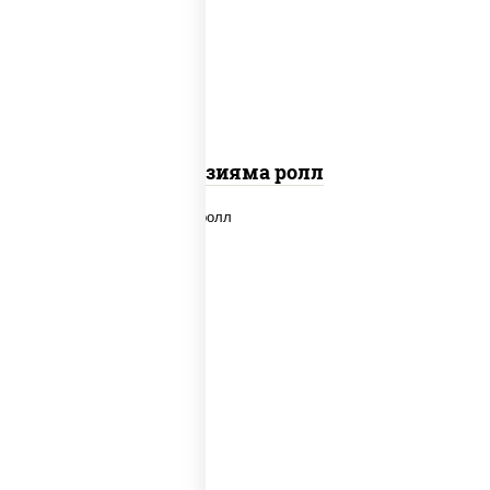
"вулкан" (креветки отварные; краб
снежный; майонез; чеснок; икра масаго)
Фудзияма ролл
new
рис, нори, лосось копченый, сыр
сливочный, огурцы свежие, соус "вулкан"
(креветки отварные; краб снежный;
майонез; чеснок; икра масаго), кунжут