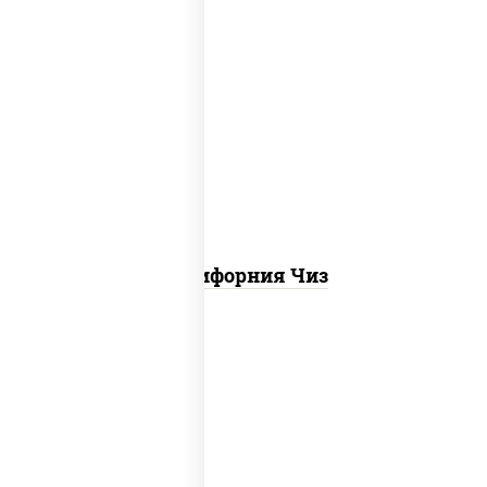
рис, нори, сыр сливочный, икра "масаго"
Калифорния Чиз
соус "цезарь" (масло растительное
загустители сахар яйца чеснок специи
перец черный консерванты), сыр
"пармезан", рис, нори, куриная грудка с