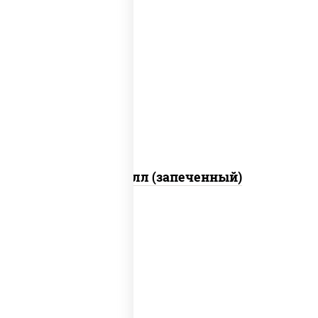
рис, нори, сыр сливочный, салат
"айсберг", куриная грудка с паприкой,
лук фри, сыр "пармезан", соус "цезарь"
(масло растительное загустители
сахар яйца чеснок специи перец черный
консерванты)
Хотто ролл (запеченный)
рис, нори, огурцы свежие, краб снежный,
икра "масаго", соус "хот" (майонез
кетчуп табаско чеснок масаго)