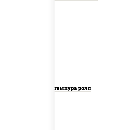
нори, краб снежный, сыр сливочный,
икра "масаго", омлет, угорь копченый,
сухари панировочные, соус "унаги"
Кани темпура ролл