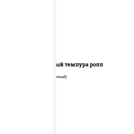
рис, нори, лосось слабосоленый, огурцы
свежие, сыр сливочный, сухари
панировочные
Сливочный темпура ролл
рис, нори, огурцы свежие, креветки,
угорь копченый, икра "масаго", соус
"хот" (майонез кетчуп табаско чеснок
масаго)