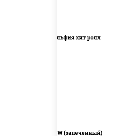
Филадельфия хит ролл
рис, нори, сыр сливочный, краб снежный,
соус "яки" (майонез чеснок масаго
лосось слабосолёный), соус "унаги"
Город PSW (запеченный)