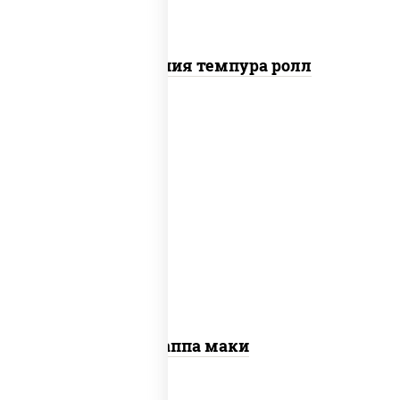
Калифорния темпура ролл
пост
рис, нори, огурцы свежие, кунжут
Каппа маки