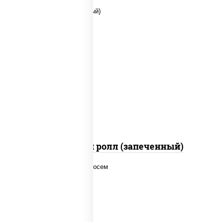
рис, нори, сыр сливочный, помидоры,
куриная грудка с паприкой, соус "спайс"
(майонез соус чили соус шрирача)
Чили чикен ролл (запеченный)