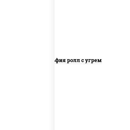
рис, нори, сыр сливочный, угорь
копченый, соус "унаги", кунжут
Филадельфия ролл с угрем
рис, нори, икра "масаго", майонез, краб
снежный, огурцы свежие, авокадо,
сухари панировочные