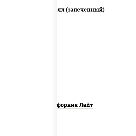
Митто ролл (запеченный)
рис, нори, майонез, краб снежный,
огурцы свежие, икра "масаго"
Калифорния Лайт