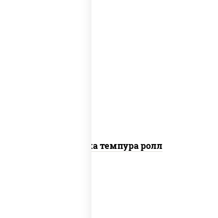
рис, нори, креветки, сыр сливочный,
салат "айсберг", сухари панировочные
Креветка темпура ролл
рис, нори, сыр сливочный, огурцы