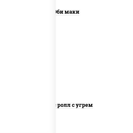
Эби маки
рис, нори, соус "спайс" (майонез соус
чили соус шрирача), угорь копченый
Спайс ролл с угрем