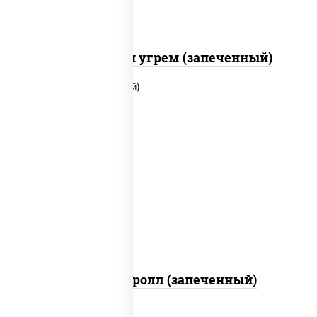
С креветкой и угрем (запеченный)
рис, нори, огурцы свежие, помидоры,
куриная грудка с паприкой, соус "шеф"
(майонез соус соевый зелень чеснок)
Тори Маки ролл (запеченный)