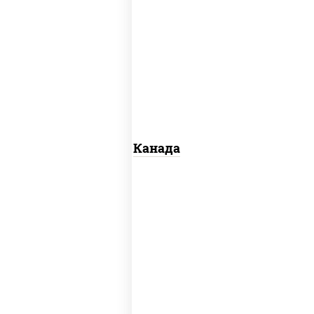
соус "унаги", рис, нори, сыр сливочный,
огурцы свежие, лосось слабосоленый,
угорь копченый, кунжут
Канада
рис, нори, майонез, авокадо, огурцы
свежие, лосось слабосоленый, икра
"масаго"