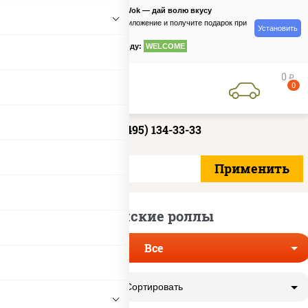
PizzaSushiWok — дай волю вкусу
Скачайте приложение и получите подарок при
Установить
заказе
по промокоду:
WELCOME
0
руб
0
+7 (495) 134-33-33
Японские роллы
Все
Сортировать