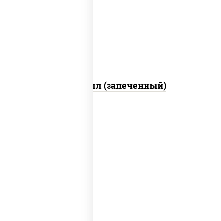
свежие, креветки, лосось слабосоленый,
соус "унаги", соус "спайс" (майонез соус
чили соус шрирача), икра "масаго"
Ойси ролл (запеченный)
рис, нори, креветки