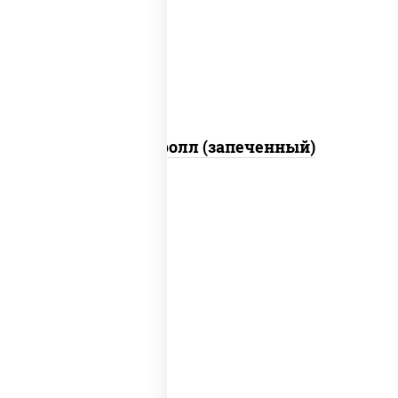
свежие, икра "масаго", соус "яки"
(майонез чеснок масаго лосось
слабосолёный), соус "унаги"
Сальмон ролл (запеченный)
рис, нори, сыр сливочный, бекон, куриная
грудка с паприкой, сыр "пармезан", соус
"цезарь" (масло растительное
загустители сахар яйца чеснок специи
перец черный консерванты)