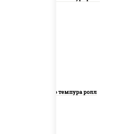
рис, нори, тунец, сыр сливочный, огурцы
свежие, соус "спайс" (майонез соус чили
соус шрирача), сухари панировочные
Бонито темпура ролл
рис, нори, сыр сливочный, огурцы