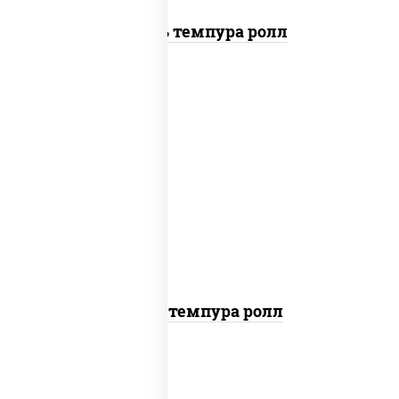
Цезарь темпура ролл
рис, нори, тунец, омлет, соус "спайс"
(майонез соус чили соус шрирача), сухари
панировочные
Тунец темпура ролл