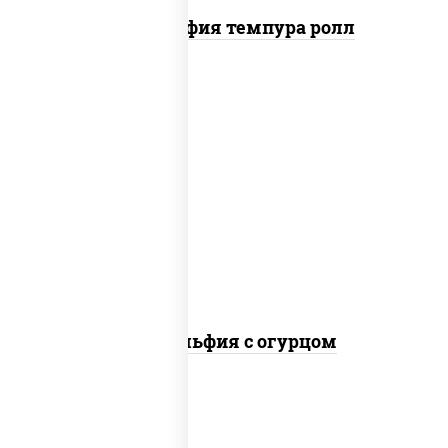
Филадельфия темпура ролл
рис, нори, сыр сливочный, огурцы
свежие, лосось слабосоленый
Филадельфия с огурцом