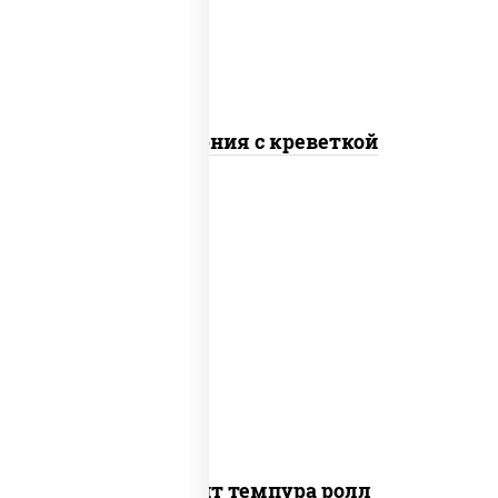
Калифорния с креветкой
рис, нори, угорь копченый, икра
"масаго", сыр сливочный, огурцы свежие,
сухари панировочные
Динамит темпура ролл