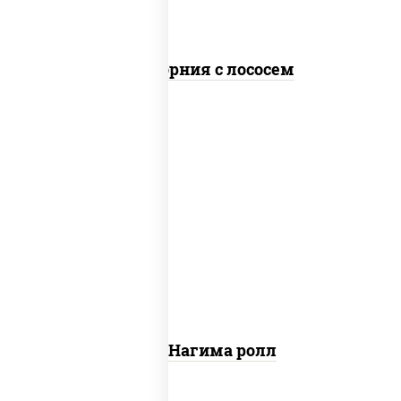
Калифорния с лососем
рис, нори, сыр сливочный, огурцы
свежие, лосось слабосоленый
Сяке Нагима ролл