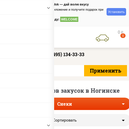
PizzaSushiWok — дай волю вкусу
Скачайте приложение и получите подарок при
Установить
заказе
по промокоду:
WELCOME
0
руб
0
+7 (495) 134-33-33
Доставка снеков закусок в Ногинске
Снеки
Сортировать