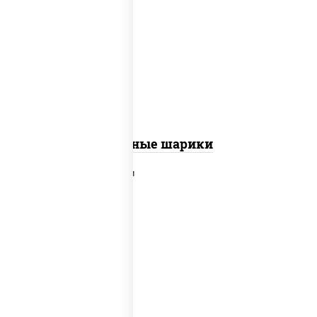
сырные шарики
Сырные шарики
наггетсы куриные, картофель фри,
огурцы маринованные