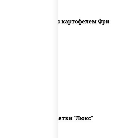
Наггетсы с картофелем Фри
креветки, кляр, сухари панировочные
Креветки "Люкс"