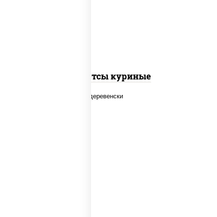
наггетсы куриные
Наггетсы куриные
наггетсы куриные, дольки картофеля,
огурцы маринованные