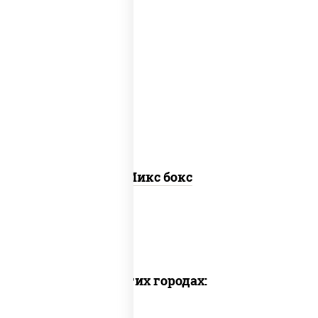
сырные шарики, наггетсы куриные,
картофель фри
Микс бокс
Снеки куриные
Доставка в других городах: