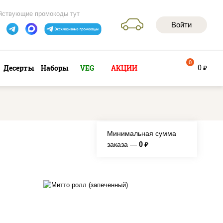
йствующие промокоды тут
Войти
0
0
Десерты
Наборы
VEG
АКЦИИ
руб
Минимальная сумма
0
заказа —
руб.
рис, нори, сыр сливочный,
бекон, куриная грудка с