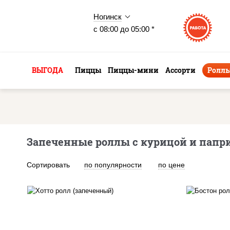
Ногинск
с 08:00 до 05:00 *
ВЫГОДА
Пиццы
Пиццы-мини
Ассорти
Ролл
Запеченные роллы с курицой и папр
Сортировать
по популярности
по цене
рис, нори, сыр сливочный,
салат "айсберг", куриная