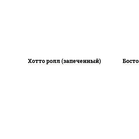
грудка с паприкой, лук фри,
рис
сыр "пармезан", соус
ог
"цезарь" (масло
гру
растительное
с
загустители сахар яйца
чеснок специи перец
черный консерванты)
Хотто ролл (запеченный)
Босто