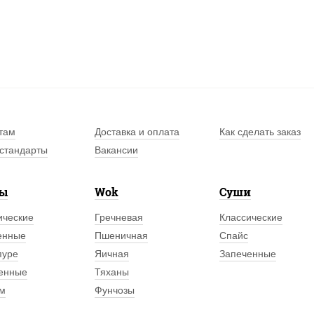
там
Доставка и оплата
Как сделать заказ
стандарты
Вакансии
лы
Wok
Суши
ические
Гречневая
Классические
енные
Пшеничная
Спайс
пуре
Яичная
Запеченные
енные
Тяханы
м
Фунчозы