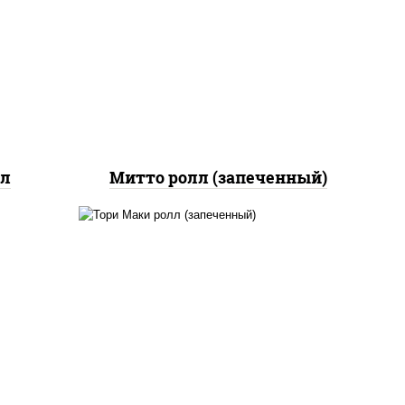
ный,
паприкой, сыр "пармезан",
дка с
соус "цезарь" (масло
йс"
растительное
оус
загустители сахар яйца
чеснок специи перец
черный консерванты)
лл
Митто ролл (запеченный)
рис, нори, огурцы свежие,
помидоры, куриная грудка с
паприкой, соус "шеф"
(майонез соус соевый
зелень чеснок)