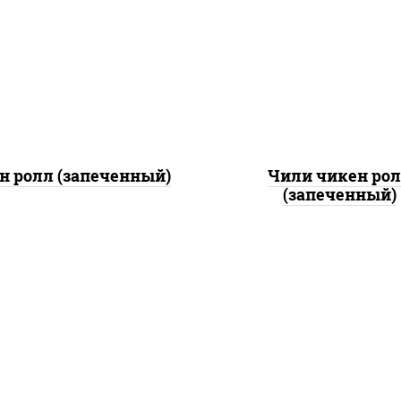
рис, нори, сыр сливоч
, нори, сыр сливочный,
помидоры, куриная гру
урцы свежие, куриная
паприкой, соус "спа
дка с паприкой, бекон,
(майонез соус чили с
оус "унаги", кунжут
шрирача)
н ролл (запеченный)
Чили чикен ро
(запеченный)