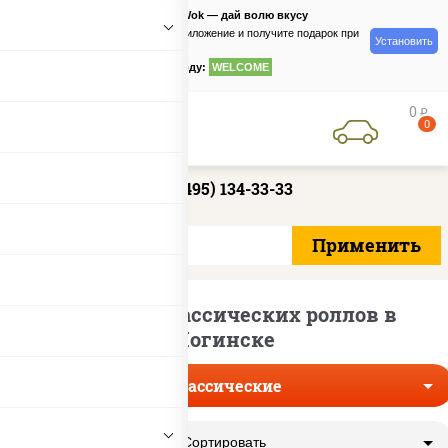
PizzaSushiWok — дай волю вкусу
Скачайте приложение и получите подарок при
Установить
заказе
по промокоду:
WELCOME
0
руб
0
+7 (495) 134-33-33
Доставка классических роллов в
Ногинске
Классические
Сортировать