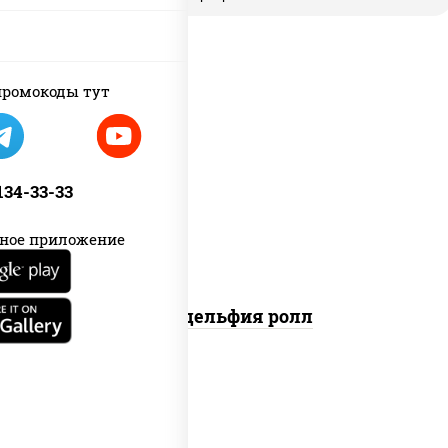
new
ромокоды тут
рис, нори, сыр сливочный, авокадо,
лосось слабосоленый
 134-33-33
ное приложение
Филадельфия ролл