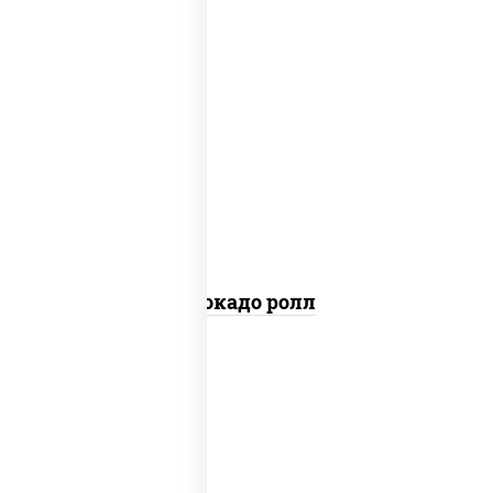
пост
рис, нори, авокадо
Авокадо ролл
рис, нори, тунец