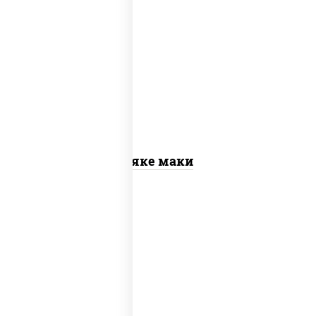
рис, нори, лосось слабосоленый
Сяке маки
рис, нори, креветки