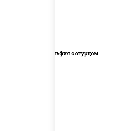
рис, нори, сыр сливочный, огурцы
свежие, лосось слабосоленый
Филадельфия с огурцом
пост
рис, нори, огурцы свежие, кунжут