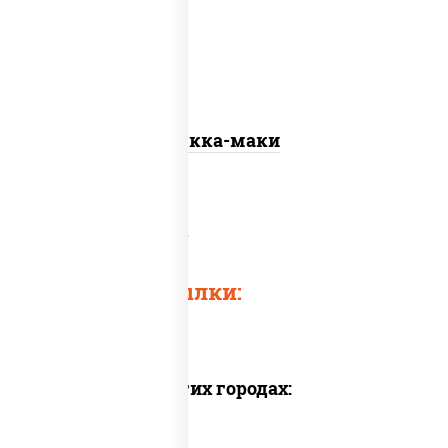
Текка-маки
Роллы классические
Быстрые ссылки:
Доставка в других городах: