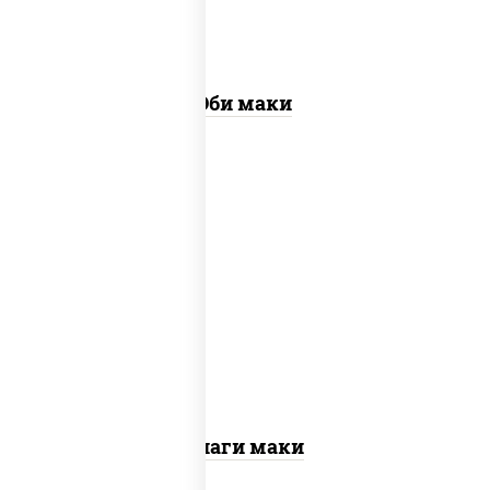
Эби маки
соус "унаги", рис, нори, огурцы свежие,
угорь копченый, кунжут
Унаги маки