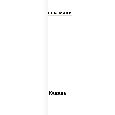
Каппа маки
соус "унаги", рис, нори, сыр сливочный,
огурцы свежие, лосось слабосоленый,
угорь копченый, кунжут
Канада