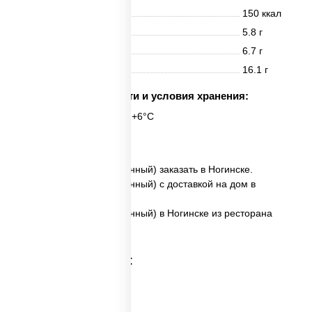
Энерг. ценность
150 ккал
Белки
5.8 г
Жиры
6.7 г
Углеводы
16.1 г
Срок годности и условия хранения:
6 часов при t° от +2°C до +6°C
6 шт.
✅ Сальмон ролл (запеченный) заказать в Ногинске.
✅ Сальмон ролл (запеченный) с доставкой на дом в
Ногинске.
✅ Сальмон ролл (запеченный) в Ногинске из ресторана
ПиццаСушиВок.
Категории товара: