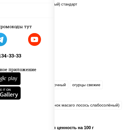
ромокоды тут
 134-33-33
ное приложение
рис
нори
сыр сливочный
огурцы свежие
икра "Масаго"
соус "Яки" (майонез чеснок масаго лосось слабосолёный)
соус "Унаги"
Пищевая ценность на 100 г