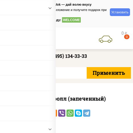
PizzaSushiWok — дай волю вкусу
Скачайте приложение и получите подарок при
Установить
заказе
по промокоду:
WELCOME
0
руб
0
+7 (495) 134-33-33
Сальмон ролл (запеченный)