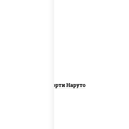
хотто ролл, бостон ролл, городpsw
Ассорти Наруто
ролл калифорния хит 2,
запеченный