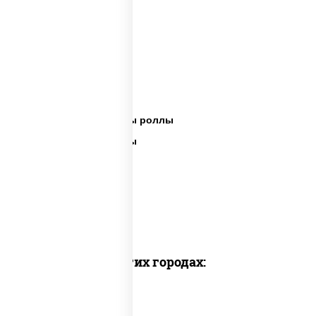
Сет пицца роллы
Суши вок ассорти
Ассорти сеты
Пицца суши вок сеты роллы
Пицца суши вок сеты
Сеты суши вок
Суши в суши сет
Суши сет солнцево
Суши set
Доставка в других городах: