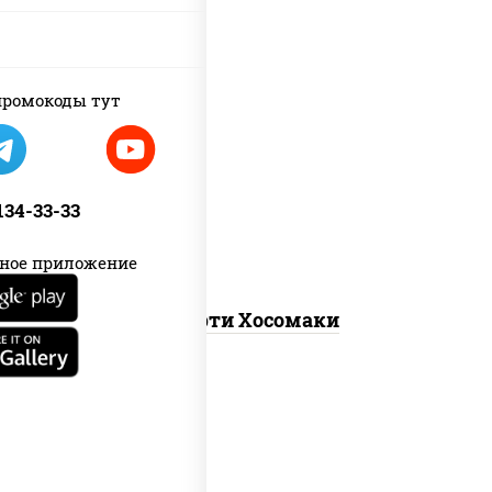
ромокоды тут
унаги маки, сяке маки, эби маки, каппа
маки
 134-33-33
ное приложение
Ассорти Хосомаки
new
каппа маки, филадельфия хит ролл,