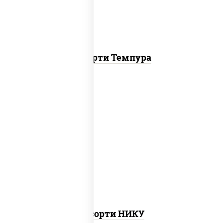
Ассорти Темпура
агиро ролл, цезарь темпура ролл,
митто ролл, тори маки ролл new, бекон
темпура ролл, ролл цезарь
Ассорти НИКУ