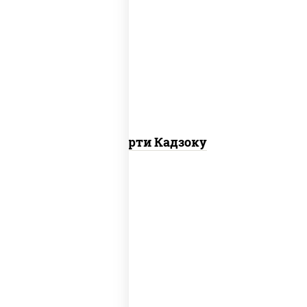
агиро ролл,
калифорния спайс
, каппа
маки
Ассорти Кадзоку
ролл калифорния хит 2, филадельфия
хит ролл, ролл цезарь