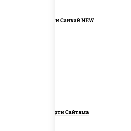
Ассорти Санкай NEW
хотто ролл, бостон ролл, темпура чиз
ролл, сяке нагима ролл, калифорния
лайт
Ассорти Сайтама