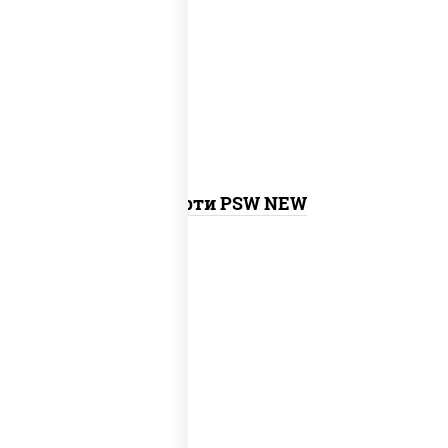
калифорния с креветкой, сяке маки,
унаги маки, филадельфия ролл с угрем,
агиро ролл, креветка люкс ролл,
токио
темпура ролл
, бекон темпура ролл,
сливочный темпура ролл, креветка
темпура ролл,
запеченный ролл
калифорния
,
запеченный лосось
,
бостон ролл, ролл сальмон
Ассорти PSW NEW
new
митто ролл, тори маки ролл new