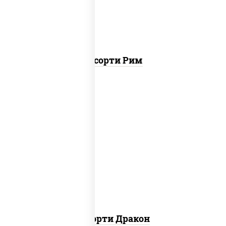
Ассорти Рим
канада, филадельфия ролл c огурцом
Ассорти Дракон