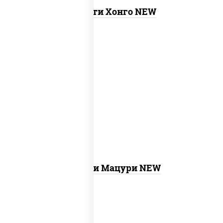
Ассорти Хонго NEW
new
бекон темпура ролл,
запеченный
лосось
, бостон ролл, ролл калифорния
хит 2, креветка темпура ролл, ролл
цезарь с лососем, ролл хоккайдо, ролл
сальмон
Ассорти Мацури NEW
филадельфия ролл c огурцом, ролл
new
калифорния хит 2, ролл цезарь,