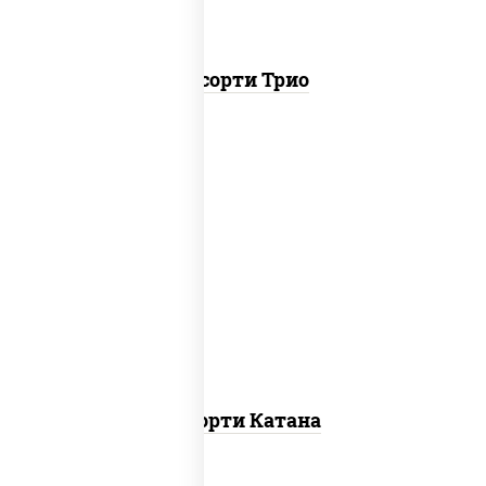
Ассорти Трио
запеченный ролл калифорния
,
запеченный лосось
, гурмэ темпура
ролл,
угорь темпура ролл
Ассорти Катана