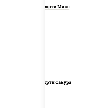
Ассорти Микс
калифорния чиз, филадельфия дуэт
ролл, креветка люкс ролл, ролл цезарь
Ассорти Сакура