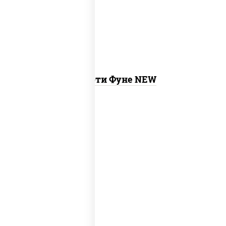
ролл калифорния хит 2, гурмэ темпура
ролл
Ассорти Фуне NEW
new
тунец темпура ролл
, сяке маки, ролл
калифорния хит 2, калифорния хит 1