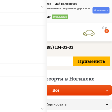
PizzaSushiWok — дай волю вкусу
Скачайте приложение и получите подарок при
Установить
заказе
по промокоду:
WELCOME
0
руб
0
+7 (495) 134-33-33
Доставка ассорти в Ногинске
Все
Сортировать