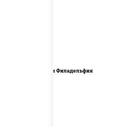
филадельфия ролл с угрем,
филадельфия ролл с креветкой,
филадельфия хит ролл
Ассорти Филадельфия
сливочный темпура ролл, динамит
темпура ролл, бекон темпура ролл,
цезарь темпура ролл