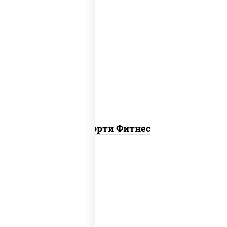
пост
ясай маки, каппа маки, чука ролл
Ассорти Фитнес
ролл цезарь, ролл цезарь с лососем