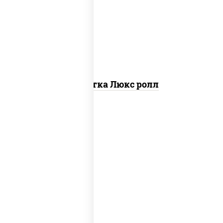
креветки, рис, нори, майонез, икра
"масаго", кляр, сухари панировочные,
кунжут
Креветка Люкс ролл
рис, нори, тунец, омлет, соус "спайс"
(майонез соус чили соус шрирача), сухари
панировочные