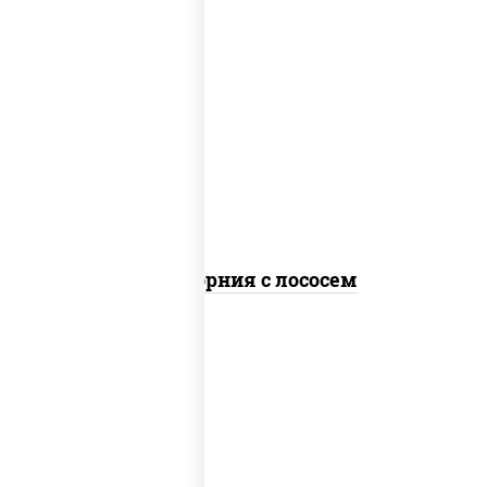
рис, нори, майонез, авокадо, огурцы
свежие, лосось слабосоленый, икра
"масаго"
Калифорния с лососем
рис, нори, сыр сливочный, огурцы
свежие, лосось слабосоленый