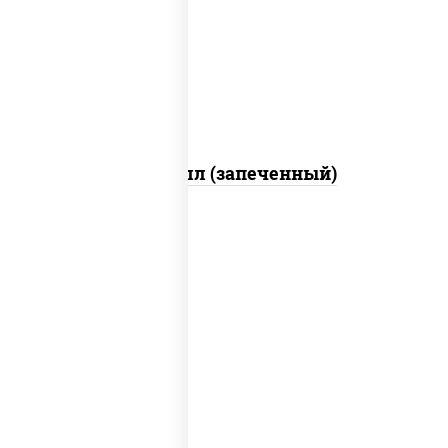
свежие, креветки, лосось слабосоленый,
соус "унаги", соус "спайс" (майонез соус
чили соус шрирача), икра "масаго"
Ойси ролл (запеченный)
рис, нори, креветки