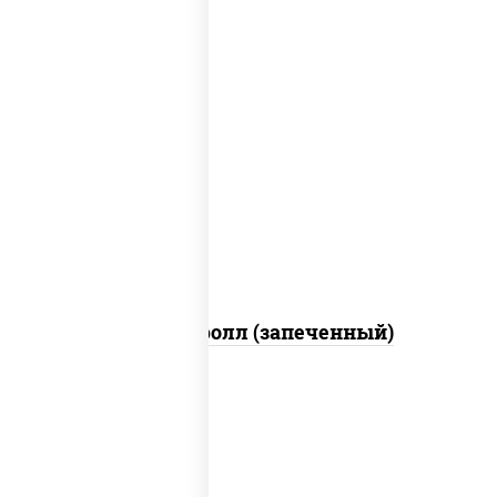
рис, нори, сыр сливочный, огурцы
свежие, икра "масаго", соус "яки"
(майонез чеснок масаго лосось
слабосолёный), соус "унаги"
Сальмон ролл (запеченный)
соус "цезарь" (масло растительное
загустители сахар яйца чеснок специи