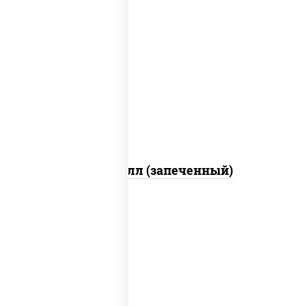
рис, нори, сыр сливочный, салат
"айсберг", куриная грудка с паприкой,
лук фри, сыр "пармезан", соус "цезарь"
(масло растительное загустители
сахар яйца чеснок специи перец черный
консерванты)
Хотто ролл (запеченный)
рис, нори, огурцы свежие, краб снежный,
икра "масаго", соус "хот" (майонез
кетчуп табаско чеснок масаго)