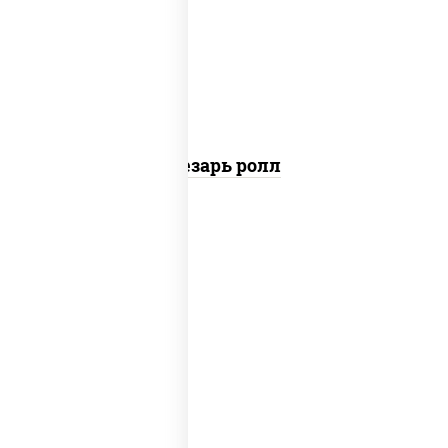
перец черный консерванты), сыр
"пармезан", рис, нори, куриная грудка с
паприкой, салат "айсберг", кунжут
Цезарь ролл
рис, нори, сыр сливочный, бекон, куриная
грудка с паприкой, сыр "пармезан", соус
"цезарь" (масло растительное
загустители сахар яйца чеснок специи
перец черный консерванты)