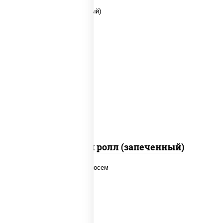
рис, нори, сыр сливочный, помидоры,
куриная грудка с паприкой, соус "спайс"
(майонез соус чили соус шрирача)
Чили чикен ролл (запеченный)