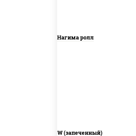
Сяке Нагима ролл
рис, нори, сыр сливочный, краб снежный,
соус "яки" (майонез чеснок масаго
лосось слабосолёный), соус "унаги"
Город PSW (запеченный)