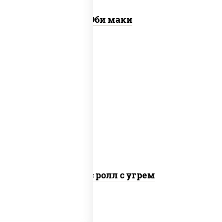
Эби маки
рис, нори, соус "спайс" (майонез соус
чили соус шрирача), угорь копченый
Спайс ролл с угрем