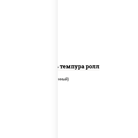
соус "цезарь" (масло растительное
загустители сахар яйца чеснок специи
перец черный консерванты), сыр
"пармезан", рис, нори, салат "айсберг",
помидоры, куриная грудка с паприкой,
сухари панировочные
Цезарь темпура ролл
рис, нори, огурцы свежие, креветки,
угорь копченый, икра "масаго", соус
"хот" (майонез кетчуп табаско чеснок
масаго)