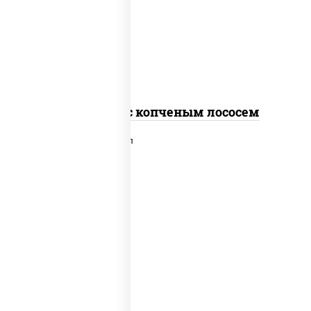
рис, нори, соус "спайс" (майонез соус
чили соус шрирача), лосось копченый
Спайс ролл с копченым лососем
рис, нори, сыр сливочный, лосось
слабосоленый, икра "масаго", сухари
панировочные