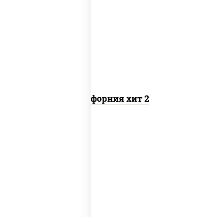
рис, нори, майонез, авокадо, краб
снежный, икра "масаго"
Калифорния хит 2
рис, нори, бекон, соус "техасский
барбекю", сыр сливочный, огурцы
свежие, сухари панировочные