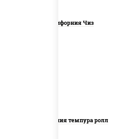
Калифорния Чиз
рис, нори, икра "масаго", майонез, краб
снежный, огурцы свежие, авокадо,
сухари панировочные
Калифорния темпура ролл