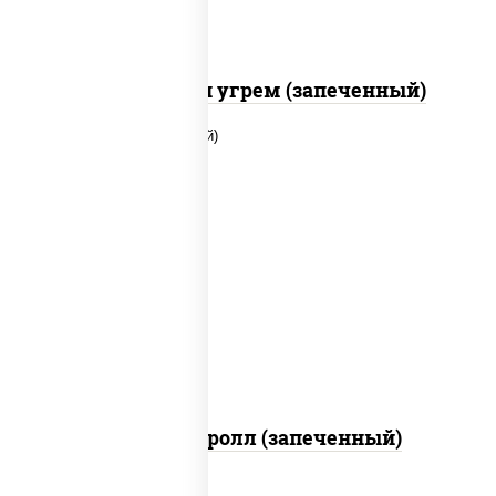
С креветкой и угрем (запеченный)
рис, нори, огурцы свежие, помидоры,
куриная грудка с паприкой, соус "шеф"
(майонез соус соевый зелень чеснок)
Тори Маки ролл (запеченный)