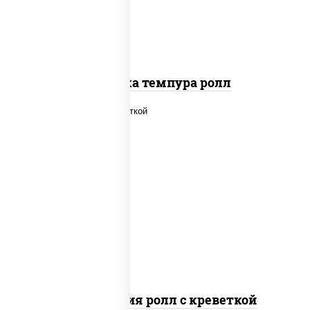
Креветка темпура ролл
рис, нори, огурцы свежие, салат
"айсберг", сыр сливочный, креветки,
соус "унаги"
Филадельфия ролл с креветкой