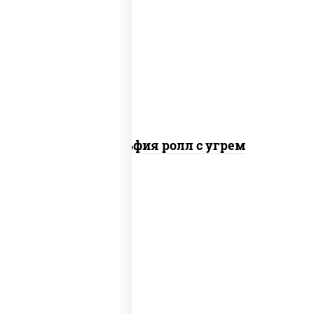
рис, нори, сыр сливочный, угорь
копченый, соус "унаги", кунжут
Филадельфия ролл с угрем
рис, нори, сыр сливочный, икра "масаго"