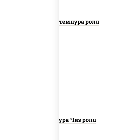
Бекон темпура ролл
рис, нори, сыр сливочный, сухари
панировочные
Темпура Чиз ролл