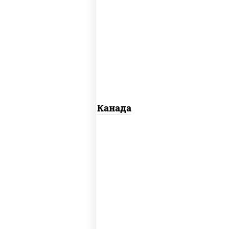
соус "унаги", рис, нори, сыр сливочный,
огурцы свежие, лосось слабосоленый,
угорь копченый, кунжут
Канада
рис, нори, сыр сливочный, огурцы
свежие, омлет, лосось слабосоленый