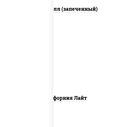
Митто ролл (запеченный)
рис, нори, майонез, краб снежный,
огурцы свежие, икра "масаго"
Калифорния Лайт