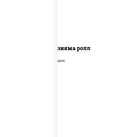
"вулкан" (креветки отварные; краб
снежный; майонез; чеснок; икра масаго)
Фудзияма ролл
new
рис, нори, лосось копченый, сыр
сливочный, огурцы свежие, соус "вулкан"
(креветки отварные; краб снежный;
майонез; чеснок; икра масаго), кунжут