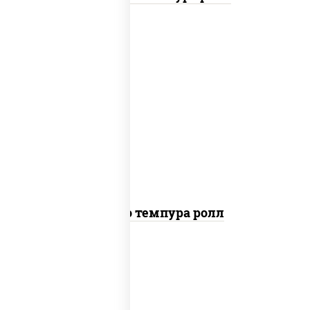
рис, нори, тунец, сыр сливочный, огурцы
свежие, соус "спайс" (майонез соус чили
соус шрирача), сухари панировочные
Бонито темпура ролл
рис, нори, сыр сливочный, огурцы