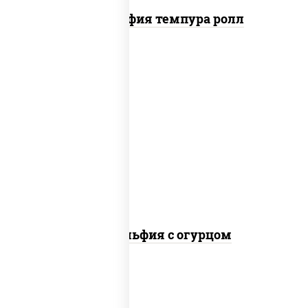
Филадельфия темпура ролл
рис, нори, сыр сливочный, огурцы
свежие, лосось слабосоленый
Филадельфия с огурцом