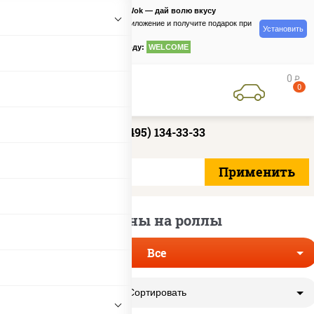
PizzaSushiWok — дай волю вкусу
Скачайте приложение и получите подарок при
Установить
заказе
по промокоду:
WELCOME
0
руб
0
+7 (495) 134-33-33
Купоны на роллы
Все
Сортировать