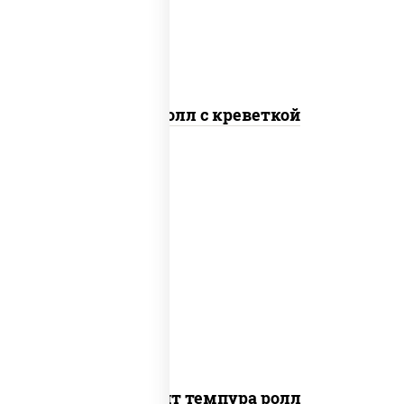
Спайс ролл с креветкой
рис, нори, угорь копченый, икра
"масаго", сыр сливочный, огурцы свежие,
сухари панировочные
Динамит темпура ролл