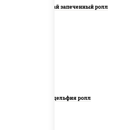
Кунсей фурай запеченный ролл
new
рис, нори, сыр сливочный, авокадо,
лосось слабосоленый
Филадельфия ролл