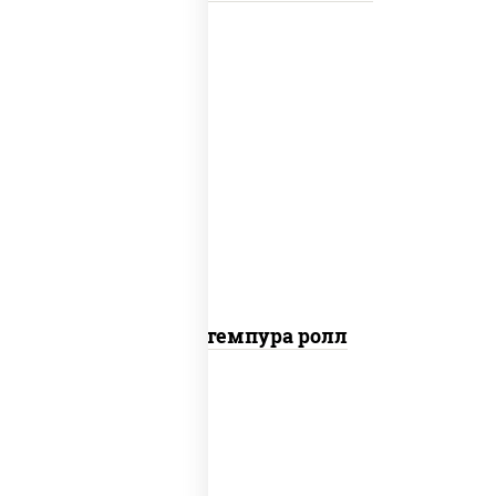
нори, краб снежный, сыр сливочный,
икра "масаго", омлет, угорь копченый,
сухари панировочные, соус "унаги"
Кани темпура ролл