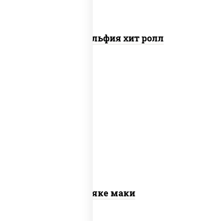
Филадельфия хит ролл
рис, нори, лосось слабосоленый
Сяке маки