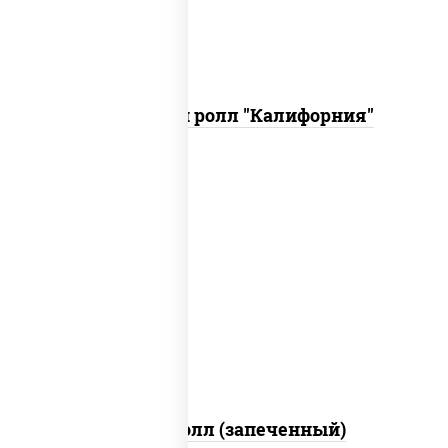
Запеченный ролл "Калифорния"
рис, нори, сыр сливочный, огурцы
свежие, куриная грудка с паприкой,
бекон, соус "унаги", кунжут
Бостон ролл (запеченный)