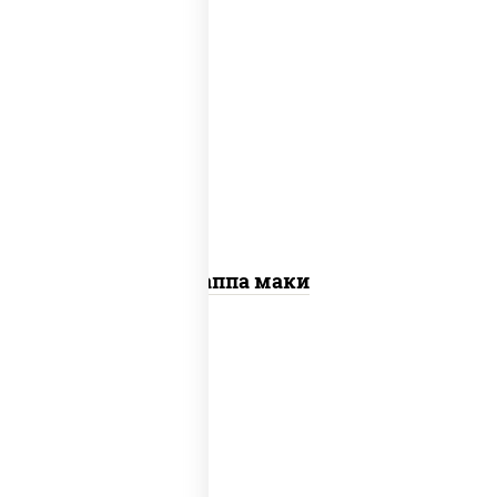
пост
рис, нори, огурцы свежие, кунжут
Каппа маки
рис, нори, креветки, сыр сливочный,
салат "айсберг", сухари панировочные