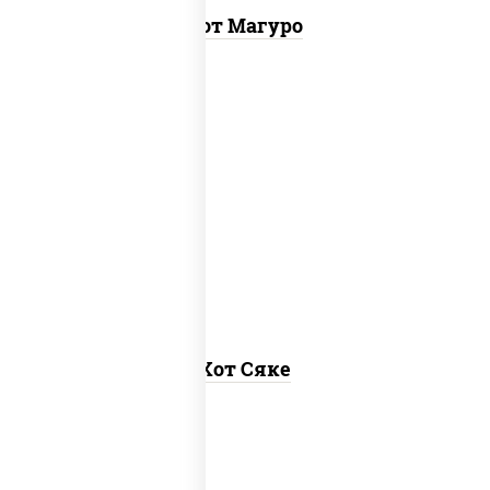
Хот Магуро
рис, нори, лосось слабосоленый, соус
"хот" (майонез кетчуп табаско чеснок
масаго)
Хот Сяке