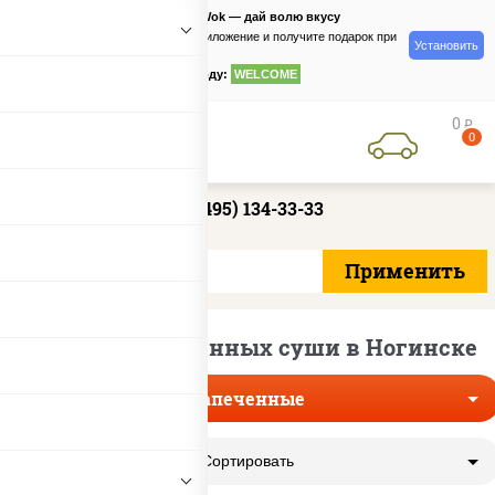
PizzaSushiWok — дай волю вкусу
Скачайте приложение и получите подарок при
Установить
заказе
по промокоду:
WELCOME
0
руб
0
+7 (495) 134-33-33
Доставка запеченных суши в Ногинске
Запеченные
Сортировать