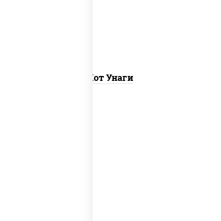
(майонез кетчуп табаско чеснок
масаго)
Хот Унаги
рис, нори, тунец, соус "хот" (майонез
кетчуп табаско чеснок масаго)