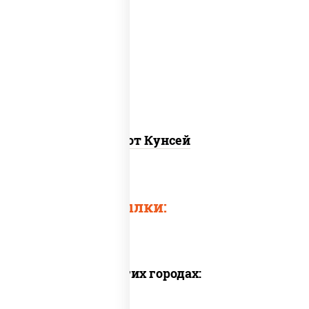
рис, нори, лосось копченый, соус "хот"
(майонез кетчуп табаско чеснок
масаго)
Хот Кунсей
Быстрые ссылки:
Доставка в других городах: