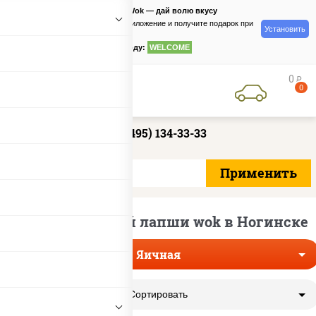
PizzaSushiWok — дай волю вкусу
Скачайте приложение и получите подарок при
Установить
заказе
по промокоду:
WELCOME
0
руб
0
+7 (495) 134-33-33
Доставка яичной лапши wok в Ногинске
Яичная
Сортировать