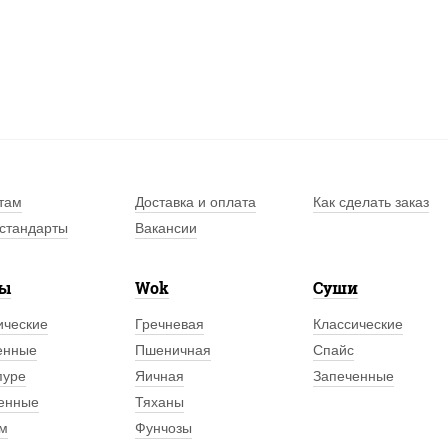
там
Доставка и оплата
Как сделать заказ
стандарты
Вакансии
лы
Wok
Суши
ические
Гречневая
Классические
енные
Пшеничная
Спайс
пуре
Яичная
Запеченные
енные
Тяханы
м
Фунчозы