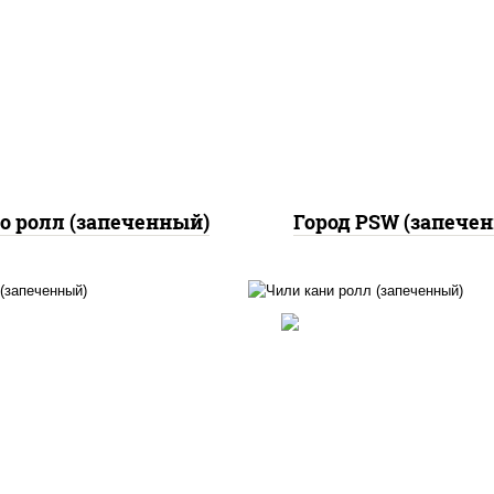
кон, куриная грудка с
рис, нори, сыр сливоч
рикой, сыр "пармезан",
краб снежный, соус "
соус "цезарь" (масло
(майонез чеснок мас
растительное
лосось слабосолёный),
густители сахар яйца
"унаги"
еснок специи перец
ерный консерванты)
о ролл (запеченный)
Город PSW (запече
, нори, сыр сливочный,
рис, нори, соус "як
рцы свежие, креветки,
(майонез чеснок мас
ось слабосоленый, соус
лосось слабосолёны
унаги", соус "спайс"
помидоры, краб снеж
айонез соус чили соус
соус "спайс" (майонез
ирача), икра "масаго"
чили соус шрирача