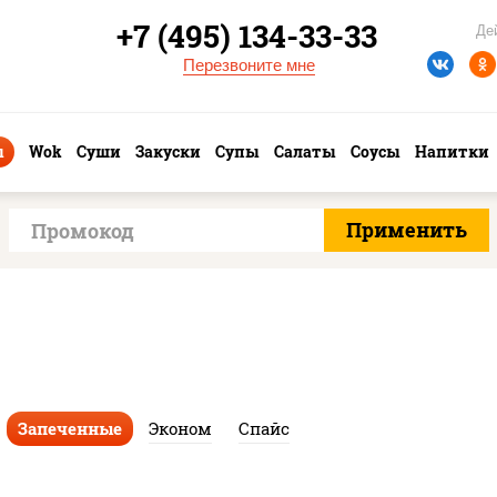
+7 (495) 134-33-33
Де
Перезвоните мне
ы
Wok
Суши
Закуски
Супы
Салаты
Соусы
Напитки
Запеченные
Эконом
Спайс