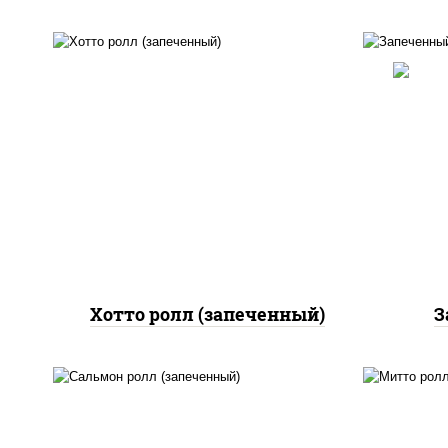
рис, нори, сыр сливочный,
салат "айсберг", куриная
грудка с паприкой, лук фри,
рис
сыр "пармезан", соус
"цезарь" (масло
растительное
(ма
загустители сахар яйца
чеснок специи перец
черный консерванты)
Хотто ролл (запеченный)
З
рис