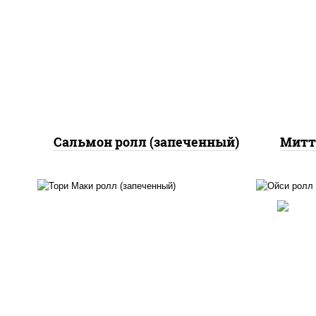
рис, нори, сыр сливочный,
бе
огурцы свежие, икра
пап
"масаго", соус "яки"
(майонез чеснок масаго
лосось слабосолёный), соус
за
"унаги"
ч
ч
Сальмон ролл (запеченный)
Митт
рис
рис, нори, огурцы свежие,
огу
помидоры, куриная грудка с
лос
паприкой, соус "шеф"
"
(майонез соус соевый
(м
зелень чеснок)
шр