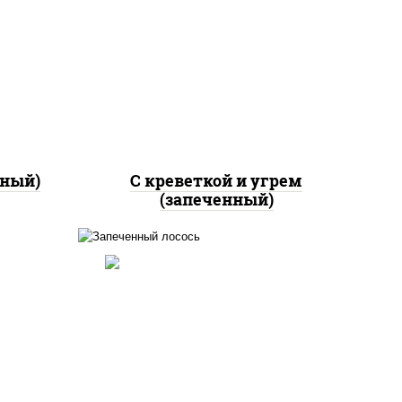
ный,
рис, нори, огурцы свежие,
яки"
креветки, угорь копченый,
аго
икра "масаго", соус "хот"
 соус
(майонез кетчуп табаско
чеснок масаго)
нный)
С креветкой и угрем
(запеченный)
и"
рис, нори, огурцы свежие,
аго
омлет, лосось
й),
слабосоленый, соус "хот"
ный,
(майонез кетчуп табаско
 соус
чеснок масаго)
)