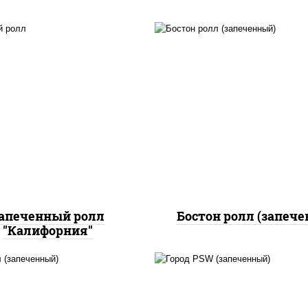
, нори, огурцы свежие,
рис, нори, сыр сливоч
краб снежный, икра
огурцы свежие, кури
"масаго", соус "хот"
грудка с паприкой, бе
йонез кетчуп табаско
соус "унаги", кунж
чеснок масаго)
апеченный ролл
Бостон ролл (запеч
"Калифорния"
, нори, сыр сливочный,