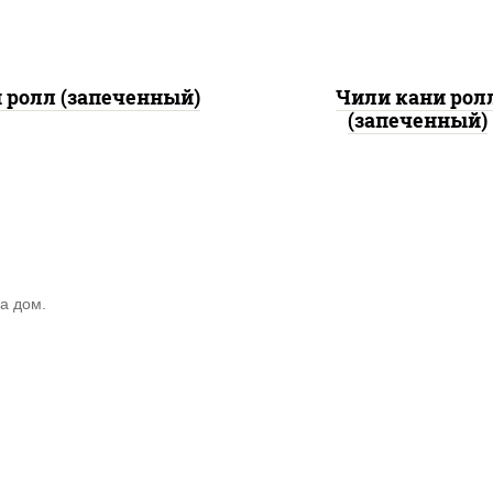
 ролл (запеченный)
Чили кани рол
(запеченный)
а дом.