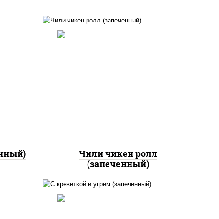
рис, нори, сыр сливочный,
ный,
помидоры, куриная грудка с
ная
паприкой, соус "спайс"
кон,
(майонез соус чили соус
ут
шрирача)
енный)
Чили чикен ролл
(запеченный)