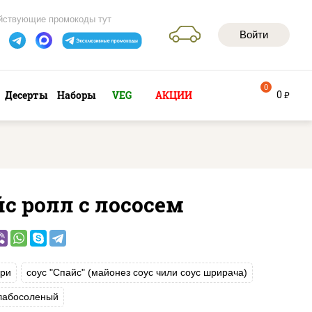
йствующие промокоды тут
Войти
0
0
Десерты
Наборы
VEG
АКЦИИ
руб
с ролл с лососем
ри
соус "Спайс" (майонез соус чили соус шрирача)
слабосоленый