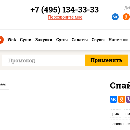
+7 (495) 134-33-33
Де
Перезвоните мне
ы
Wok
Суши
Закуски
Супы
Салаты
Соусы
Напитки
Спай
сем
рис
но
лосось 