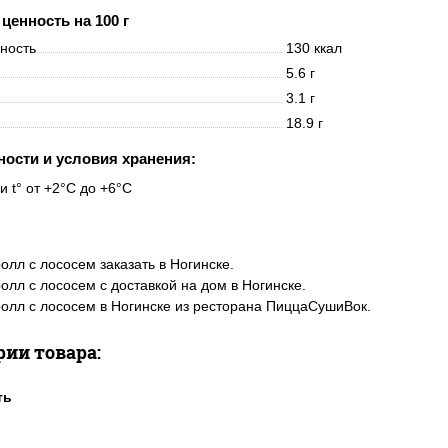
ценность на 100 г
нность
130 ккал
5.6 г
3.1 г
18.9 г
ности и условия хранения:
и t° от +2°C до +6°C
олл с лососем заказать в Ногинске.
олл с лососем с доставкой на дом в Ногинске.
олл с лососем в Ногинске из ресторана ПиццаСушиВок.
рии товара: