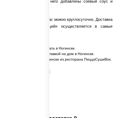
особой пикантности в него добавлены соевый соус и
чеснок.
Заказать лапшу вок у нас можно круглосуточно.
Доставка
вока
«Сомен с курицей» осуществляется в самые
кратчайшие сроки!
✅ Сомен с курицей заказать в Ногинске.
✅ Сомен с курицей с доставкой на дом в Ногинске.
✅ Сомен с курицей в Ногинске из ресторана ПиццаСушиВок.
Категории товара: