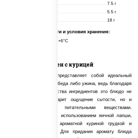
Белки
7.5 г
Жиры
5.5 г
Углеводы
18 г
Срок годности и условия хранения:
6 часов при t° от +2°C до +6°C
Сомен с курицей
«Сомен с курицей» представляет собой идеальный
вариант для плотного обеда либо ужина, ведь благодаря
наличию в нем множества ингредиентов это блюдо не
только способно подарит ощущение сытости, но и
наполнить организм питательными веществами.
Изготавливается оно с использованием яичной лапши,
которая дополняется ароматной куриной грудкой и
различными овощами. Для придания аромату блюда