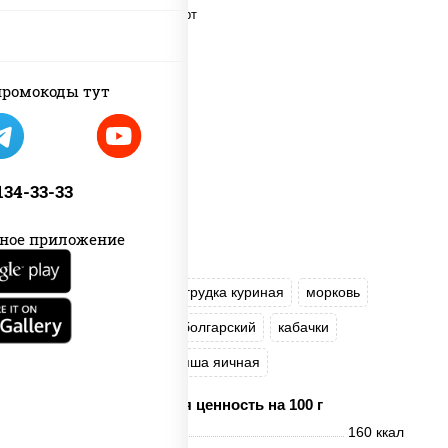
ромокоды тут
 134-33-33
ное приложение
масло растительное
грудка куриная
морковь
лук репчатый
перец болгарский
кабачки
соус "Чесночный"
лапша яичная
Пищевая ценность на 100 г
Энерг. ценность
160 ккал