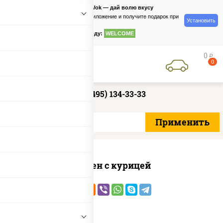
PizzaSushiWok — дай волю вкусу
Скачайте приложение и получите подарок при
Установить
заказе
по промокоду:
WELCOME
0
руб
0
+7 (495) 134-33-33
Сомен с курицей