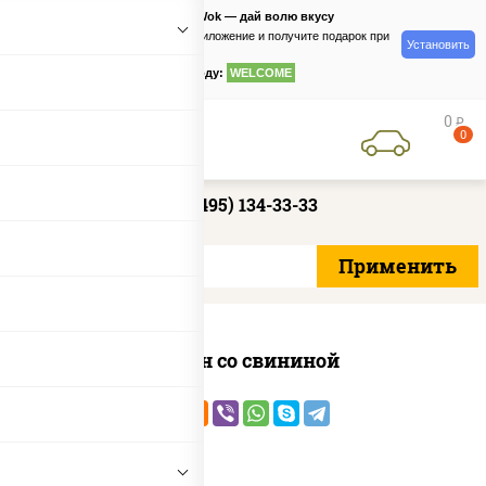
PizzaSushiWok — дай волю вкусу
Скачайте приложение и получите подарок при
Установить
заказе
по промокоду:
WELCOME
0
руб
0
+7 (495) 134-33-33
Сомен со свининой