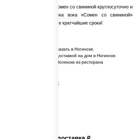
У нас можно заказать сомен со свининой круглосуточно и
очень быстро.
Доставка вока
«Сомен со свининой»
осуществляется в самые кратчайшие сроки!
✅ Сомен со свининой заказать в Ногинске.
✅ Сомен со свининой с доставкой на дом в Ногинске.
✅ Сомен со свининой в Ногинске из ресторана
ПиццаСушиВок.
Категории товара:
Платная доставка
руб