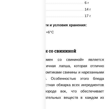
Белки
6 г
Жиры
14 г
Углеводы
17 г
Срок годности и условия хранения:
6 часов при t° от +2°C до +6°C
Сомен со свининой
Основой блюда «Сомен со свининой» является
невероятно вкусная яичная лапша, которая отлично
сочетается с тонкими ломтиками свинины и нарезанными
на полоски овощами. Особенностью этого блюда
считается высокоскоростная обжарка всех ингредиентов
на специальной сковороде вок, что обеспечивает
сохранность всех питательных веществ в каждом из
продуктов.