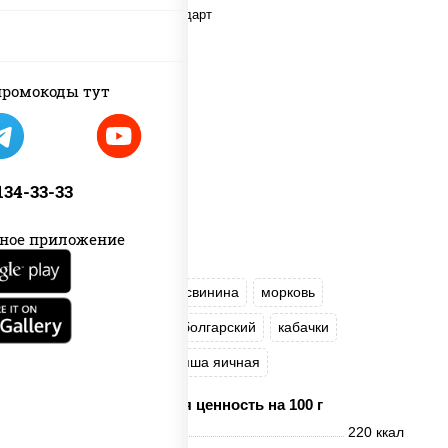
ромокоды тут
 134-33-33
ное приложение
масло растительное
свинина
морковь
лук репчатый
перец болгарский
кабачки
соус "Чесночный"
лапша яичная
Пищевая ценность на 100 г
Энерг. ценность
220 ккал