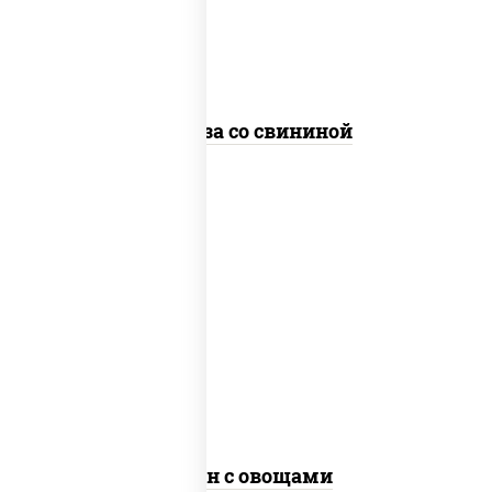
стеклянная
Фунчоза со свининой
пост
масло растительное, морковь, лук
репчатый, перец болгарский, рис, соус
"чесночный", кунжут
Тяхан с овощами