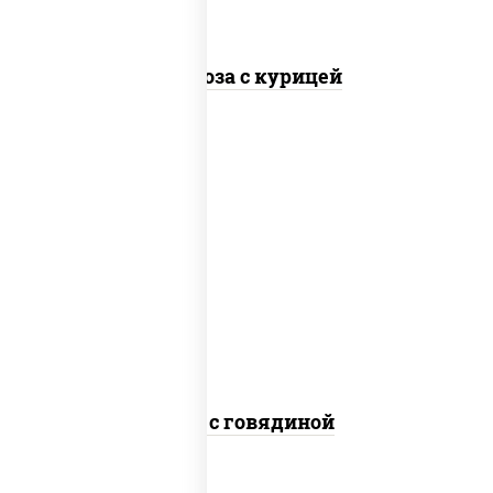
Фунчоза с курицей
масло растительное, говядина,
морковь, лук репчатый, перец
болгарский, кабачки, соус "чесночный",
лапша гречневая
Соба с говядиной