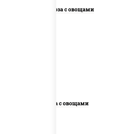
Фунчоза с овощами
пост
масло растительное, морковь, лук
репчатый, перец болгарский, кабачки,
соус "чесночный", лапша гречневая,
кунжут
Соба с овощами