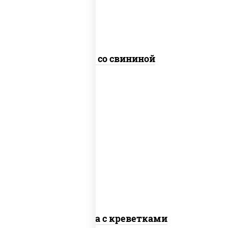
Удон со свининой
масло растительное, креветки,
морковь, лук репчатый, перец
болгарский, кабачки, соус "чесночный",
лапша стеклянная
Фунчоза с креветками