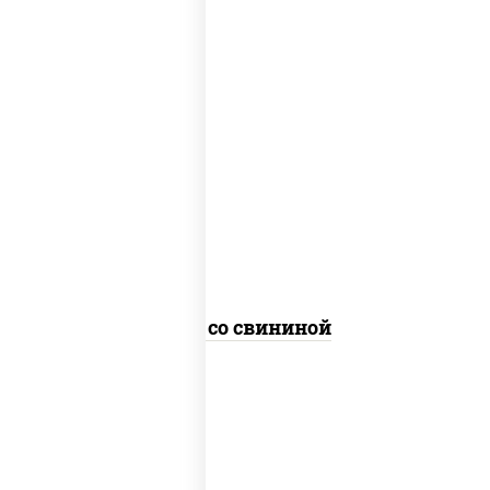
масло растительное, свинина, морковь,
лук репчатый, перец болгарский,
кабачки, соус "чесночный", лапша
гречневая
Соба со свининой
пост
масло растительное, морковь, лук