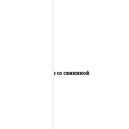
масло растительное, свинина, морковь,
лук репчатый, перец болгарский, рис,
соус "чесночный", кунжут
Тяхан со свининой
масло растительное, свинина, морковь,
лук репчатый, перец болгарский,
кабачки, соус "чесночный", лапша