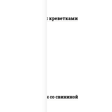
Соба с креветками
масло растительное, свинина, морковь,
лук репчатый, перец болгарский,
кабачки, соус "чесночный", лапша яичная
Сомен со свининой