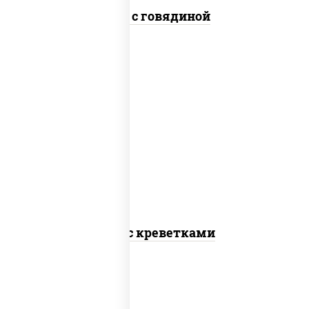
Удон с говядиной
масло растительное, креветки,
морковь, лук репчатый, перец
болгарский, кабачки, соус "чесночный",
лапша пшеничная
Удон с креветками