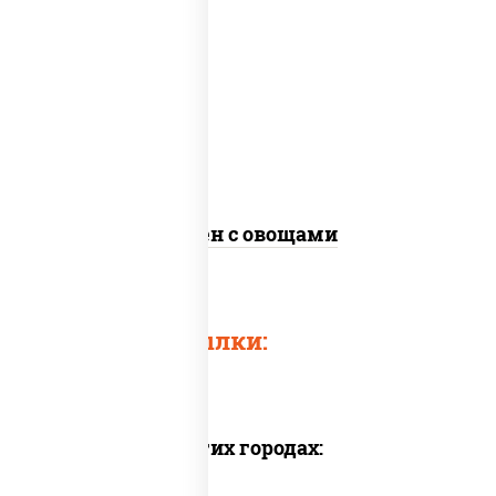
масло растительное, морковь, лук
репчатый, перец болгарский, кабачки,
соус "чесночный", лапша яичная, кунжут
Сомен с овощами
Быстрые ссылки:
Доставка в других городах: