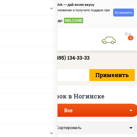
PizzaSushiWok — дай волю вкусу
Скачайте приложение и получите подарок при
Установить
заказе
по промокоду:
WELCOME
0
руб
0
+7 (495) 134-33-33
Лапша вок в Ногинске
Все
Сортировать