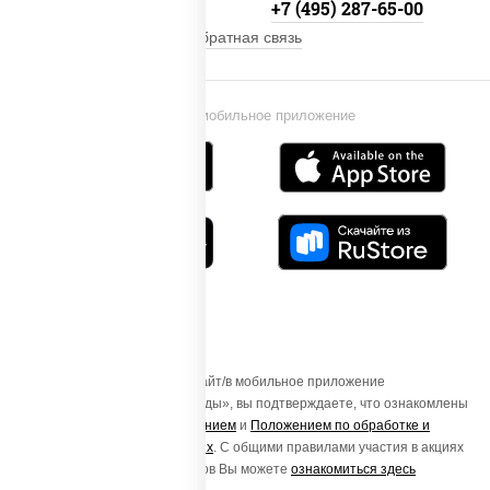
+7 (495) 134-33-33
+7 (495) 287-65-00
Обратная связь
Установи мобильное приложение
Осуществляя вход на этот Сайт/в мобильное приложение
«ПиццаСушиВок - доставка еды», вы подтверждаете, что ознакомлены
с
Пользовательским соглашением
и
Положением по обработке и
защите персональных данных
. С общими правилами участия в акциях
и порядке получения подарков Вы можете
ознакомиться здесь