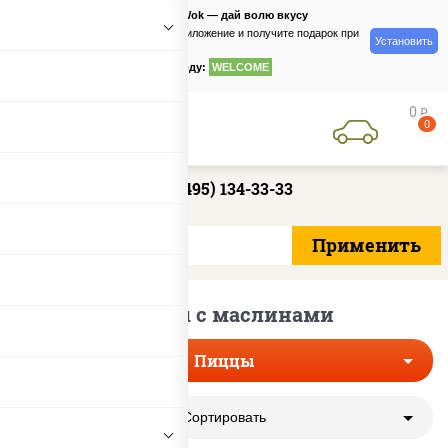
PizzaSushiWok — дай волю вкусу
Скачайте приложение и получите подарок при
Установить
заказе
по промокоду:
WELCOME
0
руб
0
+7 (495) 134-33-33
Пиццы с маслинами
Пиццы
Сортировать