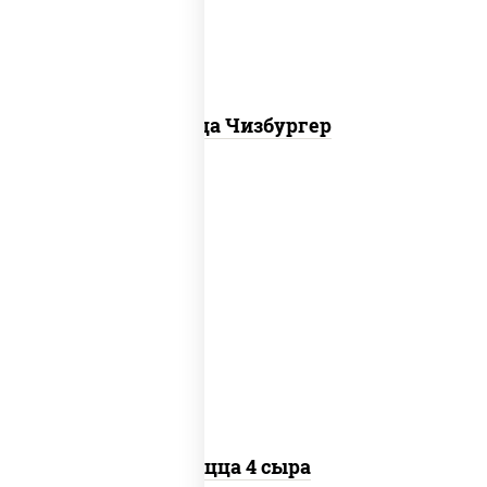
Пицца Чизбургер
пицца соус (томаты базилик орегано
чеснок), моцарелла для пиццы, сыры
моцарелла дор-блю чеддер эмменталь
Пицца 4 сыра