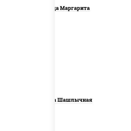
Пицца Маргарита
пицца соус (томаты базилик орегано
чеснок), моцарелла для пиццы, лук
красный, огурцы маринованные, грудка
куриная
Пицца Шашлычная