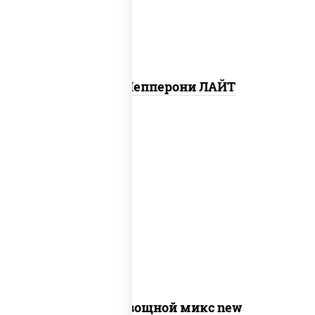
Пицца Пепперони ЛАЙТ
соус "шеф" (майонез соус соевый зелень
чеснок), моцарелла для пиццы,
шампиньоны св, помидоры, перец
болгарский, лук красный, соус "песто"
(базилик, петрушка, рукола, сыр
"пекорино-романо", кешью,
подсолнечное масло)
Пицца Овощной микс new