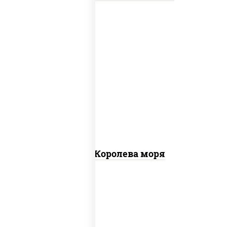
пицца соус (томаты базилик орегано
чеснок), моцарелла для пиццы, чеснок,
осьминоги, креветки тигровые,
креветки коктейльные, кальмары,
лимон
Пицца Королева моря
грудка куриная, бекон, колбаса