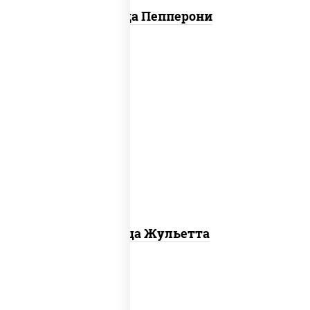
Пицца Пепперони
грибы шампиньоны, моцарелла для
пиццы
Пицца Жульетта