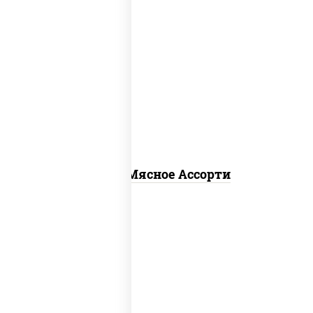
пицца соус (томаты базилик орегано
чеснок), моцарелла для пиццы,
помидоры, говядина, свинина, грудка
куриная, бекон
Пицца Мясное Ассорти
соус "гриль", моцарелла для пиццы,
огурцы маринованные, свинина, грудка
куриная, бекон