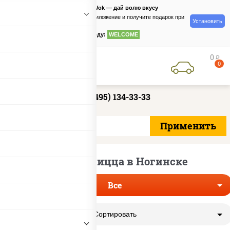
PizzaSushiWok — дай волю вкусу
Скачайте приложение и получите подарок при
Установить
заказе
по промокоду:
WELCOME
0
руб
0
+7 (495) 134-33-33
Постная пицца в Ногинске
Все
Сортировать