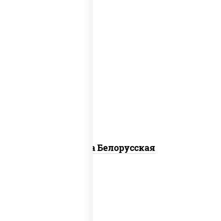
соус "горчичный" (майонез горчица),
моцарелла для пиццы, лук красный,
колбаса "салями", бекон, огурцы
маринованные, дольки картофеля, соус
"техасский барбекю"
Пицца Белорусская
пицца соус (томаты базилик орегано