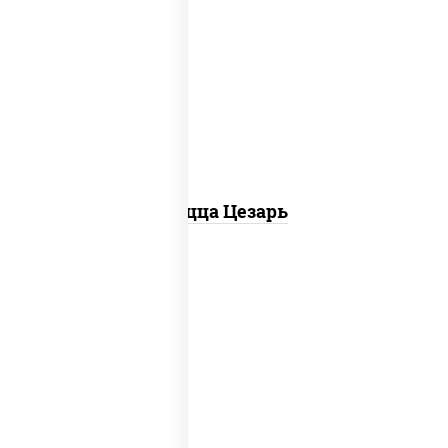
соус "цезарь" (масло растительное
загустители сахар яйца чеснок специи
перец черный консерванты), моцарелла
для пиццы, помидоры, грудка куриная,
бекон
Пицца Цезарь
соус "горчичный" (майонез горчица),
моцарелла для пиццы, колбаса
"пепперони", ветчина, помидоры