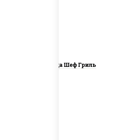
пицца соус (томаты базилик орегано
чеснок), моцарелла для пиццы, колбаса
"пепперони", бекон, свинина, соус
"гриль", лук фри
Пицца Шеф Гриль
соус "шеф" (майонез соус соевый зелень
чеснок), моцарелла для пиццы,
шампиньоны св, лук красный, ветчина