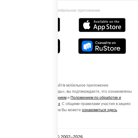
Установи мобильное приложение
Осуществляя вход на этот Сайт/в мобильное приложение
«ПиццаСушиВок - доставка еды», вы подтверждаете, что ознакомлены
с
Пользовательским соглашением
и
Положением по обработке и
защите персональных данных
. С общими правилами участия в акциях
и порядке получения подарков Вы можете
ознакомиться здесь
© 2002–2026