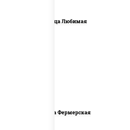
Пицца Любимая
соус "техасский барбекю", моцарелла
для пиццы, лук красный, колбаса
"салями", ветчина, огурцы
маринованные
Пицца Фермерская