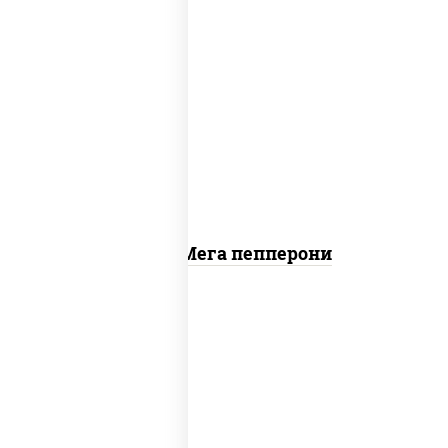
пицца соус (томаты базилик орегано
чеснок), моцарелла для пиццы, колбаса
"пепперони"
Пицца Мега пепперони
пицца соус (томаты базилик орегано
чеснок), моцарелла для пиццы, лук
красный, колбаса "пепперони", перец