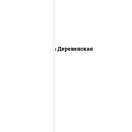
чеснок), моцарелла для пиццы, чеснок,
лук красный, шампиньоны св, свинина,
бекон
Пицца Деревенская
соус "томатно - горчичный", моцарелла
для пиццы, шампиньоны св, помидоры,
перец болгарский, говядина, грудка
куриная, бекон