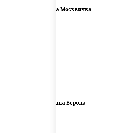
Пицца Москвичка
соус "шеф" (майонез соус соевый зелень
чеснок), моцарелла для пиццы, колбаса
"пепперони", шампиньоны св, помидоры
Пицца Верона