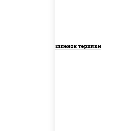
томаты "черри", грудка куриная, соус
"терияки" (соевый соус сахар крахмал
уксус), кунжут
Пицца Цыпленок терияки
пицца соус (томаты базилик орегано
чеснок), моцарелла для пиццы, колбаса
"пепперони"