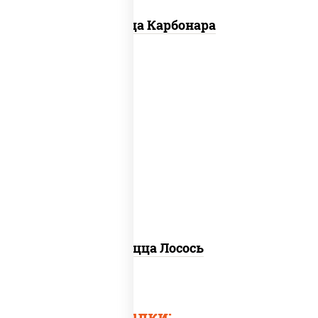
Пицца Карбонара
лосось слабосоленый, моцарелла для
пиццы, пицца соус (томаты базилик
орегано чеснок), маслины, соус "песто"
(базилик, петрушка, рукола, сыр
"пекорино-романо", кешью,
подсолнечное масло), лимон
Пицца Лосось
Быстрые ссылки: