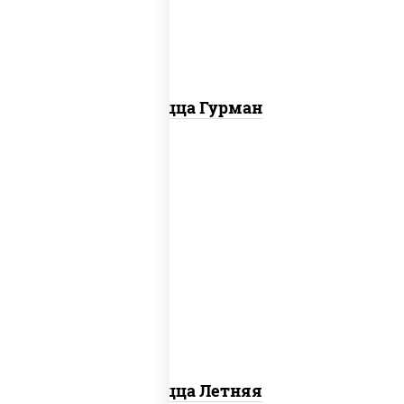
болгарский, соус "техасский барбекю"
Пицца Гурман
соус "шеф" (майонез соус соевый зелень
чеснок), помидоры, грудка куриная,
огурцы свежие, моцарелла для пиццы
Пицца Летняя