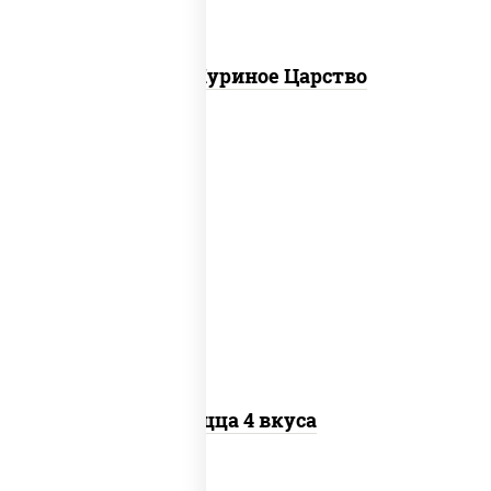
Пицца Куриное Царство
пицца соус (томаты базилик орегано
чеснок), моцарелла для пиццы, колбаса
"пепперони", бекон, перец "халапеньо",
грудка куриная, помидоры, шампиньоны
св, ветчина
Пицца 4 вкуса