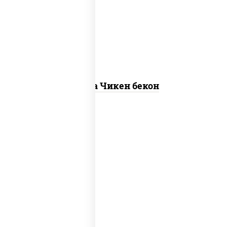
"пепперони", моцарелла для пиццы,
пицца соус (томаты базилик орегано
чеснок), помидоры, соус "горчичный"
(майонез горчица)
Пицца Чикен бекон
грибы шампиньоны в сливочном соусе,
грибы шампиньоны, чеснок, моцарелла
для пиццы, бекон, сыр "пармезан"