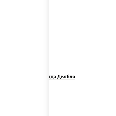
соус "техасский барбекю", моцарелла
для пиццы, лук красный, колбаса
"салями", ветчина, перец "халапеньо",
помидоры, огурцы маринованные
Пицца Дьябло
соус "горчичный" (майонез горчица),