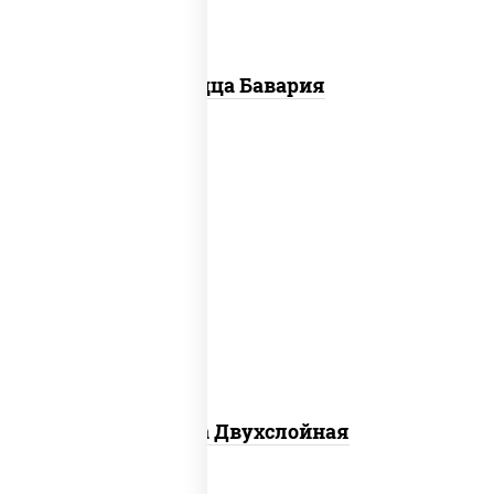
Пицца Бавария
соус "томатно - горчичный", лук
красный, огурцы маринованные,
ветчина, бекон, моцарелла для пиццы,
помидоры, грудка куриная
Пицца Двухслойная