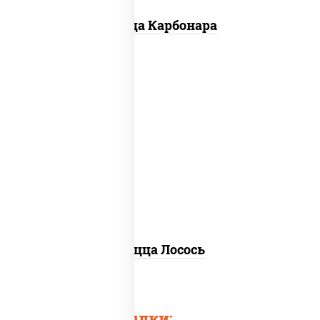
Пицца Карбонара
лосось слабосоленый, моцарелла для
пиццы, пицца соус (томаты базилик
орегано чеснок), маслины, соус "песто"
(базилик, петрушка, рукола, сыр
"пекорино-романо", кешью,
подсолнечное масло), лимон
Пицца Лосось
Быстрые ссылки: