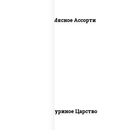
Пицца Мясное Ассорти
соус "шеф" (майонез соус соевый зелень
чеснок), моцарелла для пиццы, грудка
куриная
Пицца Куриное Царство