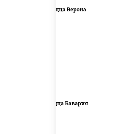
Пицца Верона
соус "горчичный" (майонез горчица),
моцарелла для пиццы, колбаса
"пепперони", ветчина, помидоры
Пицца Бавария