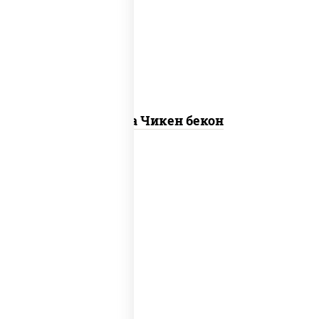
"пепперони", моцарелла для пиццы,
пицца соус (томаты базилик орегано
чеснок), помидоры, соус "горчичный"
(майонез горчица)
Пицца Чикен бекон
грибы шампиньоны в сливочном соусе,
грибы шампиньоны, чеснок, моцарелла
для пиццы, бекон, сыр "пармезан"