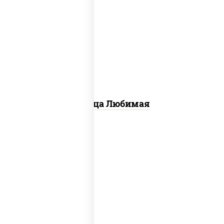
соус "шеф" (майонез соус соевый зелень
чеснок), моцарелла для пиццы,
шампиньоны св, лук красный, ветчина
Пицца Любимая
пицца соус (томаты базилик орегано
чеснок), моцарелла для пиццы, колбаса
"пепперони", бекон, свинина, соус
"гриль", лук фри