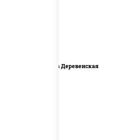
пицца соус (томаты базилик орегано
чеснок), моцарелла для пиццы, чеснок,
лук красный, шампиньоны св, свинина,
бекон
Пицца Деревенская
соус "цезарь" (масло растительное
загустители сахар яйца чеснок специи
перец черный консерванты), моцарелла
для пиццы, помидоры, грудка куриная,
бекон