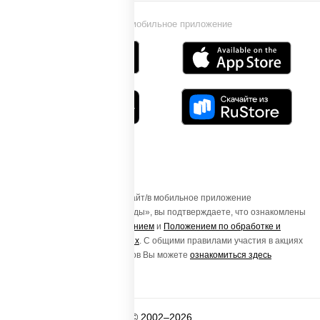
Установи мобильное приложение
Осуществляя вход на этот Сайт/в мобильное приложение
«ПиццаСушиВок - доставка еды», вы подтверждаете, что ознакомлены
с
Пользовательским соглашением
и
Положением по обработке и
защите персональных данных
. С общими правилами участия в акциях
и порядке получения подарков Вы можете
ознакомиться здесь
© 2002–2026