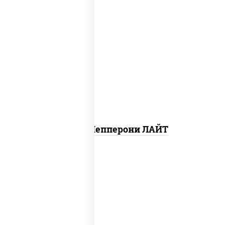
пицца соус (томаты базилик орегано
чеснок), моцарелла для пиццы, колбаса
"пепперони", шампиньоны св
Пицца Пепперони ЛАЙТ
соус "шеф" (майонез соус соевый зелень
чеснок), шампиньоны св, моцарелла для
пиццы, картофель фри