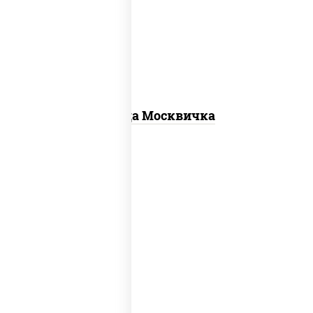
для пиццы, шампиньоны св, помидоры,
перец болгарский, говядина, грудка
куриная, бекон
Пицца Москвичка
соус "шеф" (майонез соус соевый зелень
чеснок), моцарелла для пиццы, колбаса
"пепперони", шампиньоны св, помидоры