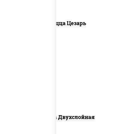
Пицца Цезарь
соус "томатно - горчичный", лук
красный, огурцы маринованные,
ветчина, бекон, моцарелла для пиццы,
помидоры, грудка куриная
Пицца Двухслойная