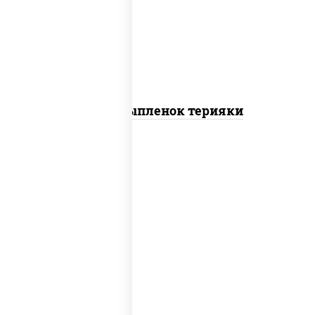
томаты "черри", грудка куриная, соус
"терияки" (соевый соус сахар крахмал
уксус), кунжут
Пицца Цыпленок терияки
пицца соус (томаты базилик орегано
чеснок), моцарелла для пиццы, колбаса
"пепперони"