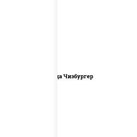
соус "гриль", моцарелла для пиццы,
огурцы маринованные, свинина, грудка
куриная, бекон
Пицца Чизбургер
пицца соус (томаты базилик орегано
чеснок), моцарелла для пиццы, сыры
моцарелла дор-блю чеддер эмменталь