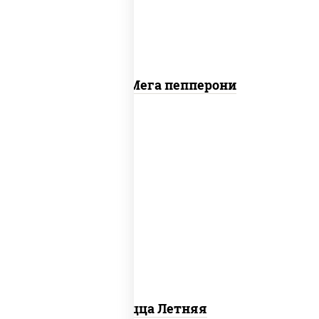
Пицца Мега пепперони
соус "шеф" (майонез соус соевый зелень
чеснок), помидоры, грудка куриная,
огурцы свежие, моцарелла для пиццы
Пицца Летняя