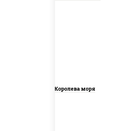
пицца соус (томаты базилик орегано
чеснок), моцарелла для пиццы, чеснок,
осьминоги, креветки тигровые,
креветки коктейльные, кальмары,
лимон
Пицца Королева моря
грудка куриная, бекон, колбаса