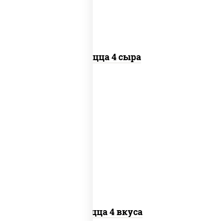
Пицца 4 сыра
пицца соус (томаты базилик орегано
чеснок), моцарелла для пиццы, колбаса
"пепперони", бекон, перец "халапеньо",
грудка куриная, помидоры, шампиньоны
св, ветчина
Пицца 4 вкуса