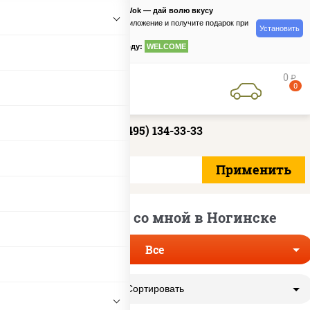
PizzaSushiWok — дай волю вкусу
Скачайте приложение и получите подарок при
Установить
заказе
по промокоду:
WELCOME
0
руб
0
+7 (495) 134-33-33
Пицца рядом со мной в Ногинске
Все
Сортировать