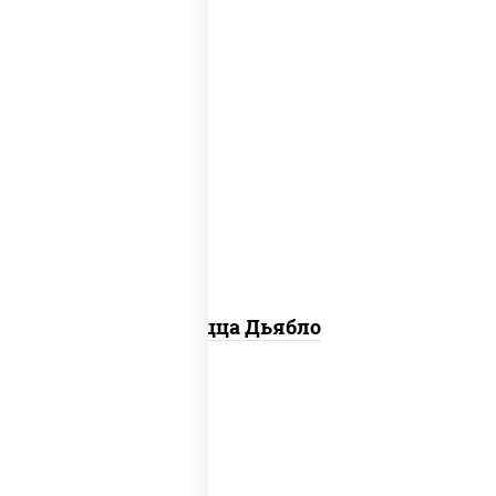
соус "техасский барбекю", моцарелла
для пиццы, лук красный, колбаса
"салями", ветчина, перец "халапеньо",
помидоры, огурцы маринованные
Пицца Дьябло
соус "горчичный" (майонез горчица),