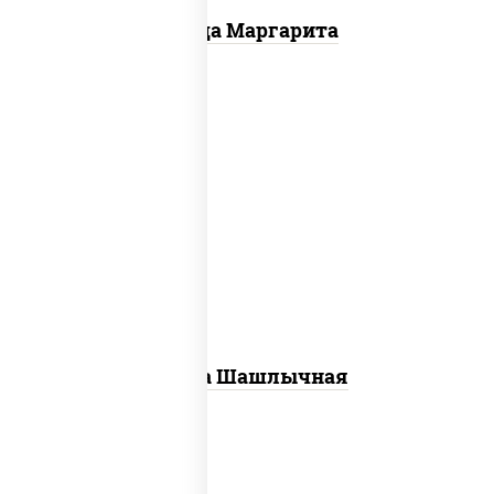
Пицца Маргарита
пицца соус (томаты базилик орегано
чеснок), моцарелла для пиццы, лук
красный, огурцы маринованные, грудка
куриная
Пицца Шашлычная