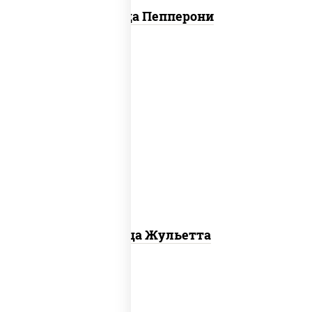
Пицца Пепперони
грибы шампиньоны, моцарелла для
пиццы
Пицца Жульетта