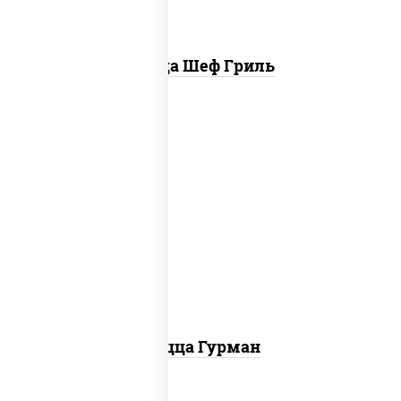
Пицца Шеф Гриль
пицца соус (томаты базилик орегано
чеснок), моцарелла для пиццы, лук
красный, колбаса "пепперони", перец
болгарский, соус "техасский барбекю"
Пицца Гурман