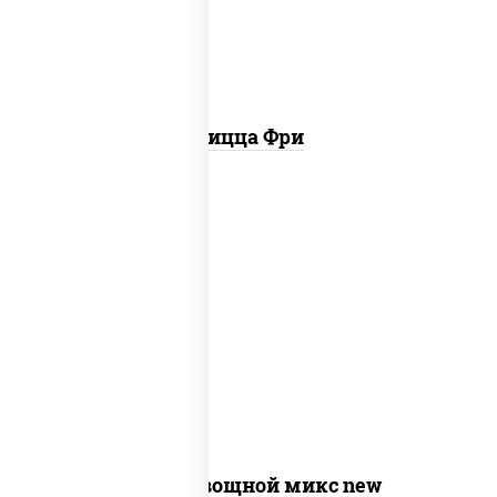
Пицца Фри
соус "шеф" (майонез соус соевый зелень
чеснок), моцарелла для пиццы,
шампиньоны св, помидоры, перец
болгарский, лук красный, соус "песто"
(базилик, петрушка, рукола, сыр
"пекорино-романо", кешью,
подсолнечное масло)
Пицца Овощной микс new