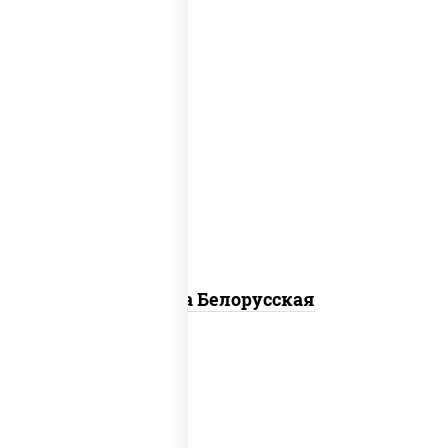
соус "горчичный" (майонез горчица),
моцарелла для пиццы, лук красный,
колбаса "салями", бекон, огурцы
маринованные, дольки картофеля, соус
"техасский барбекю"
Пицца Белорусская
соус "томатно - горчичный", моцарелла