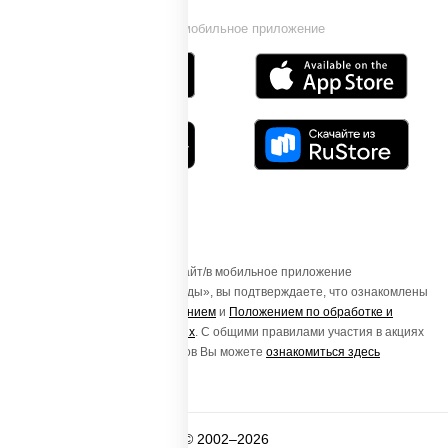
Установи мобильное приложение
Осуществляя вход на этот Сайт/в мобильное приложение
«ПиццаСушиВок - доставка еды», вы подтверждаете, что ознакомлены
с
Пользовательским соглашением
и
Положением по обработке и
защите персональных данных
. С общими правилами участия в акциях
и порядке получения подарков Вы можете
ознакомиться здесь
© 2002–2026