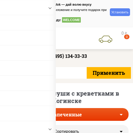
PizzaSushiWok — дай волю вкусу
Скачайте приложение и получите подарок при
Установить
заказе
по промокоду:
WELCOME
0
руб
0
+7 (495) 134-33-33
Запеченные суши с креветками в
Ногинске
Запеченные
Сортировать