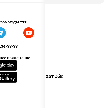
ромокоды тут
рис, нори, креветки, соус "хот"
(майонез кетчуп табаско чеснок
 134-33-33
масаго)
ное приложение
Хот Эби