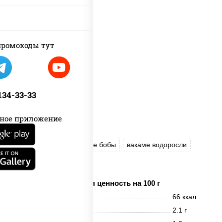
пост
ромокоды тут
 134-33-33
ное приложение
грибы шиитаке
соевые бобы
вакаме водоросли
творог соевый
Пищевая ценность на 100 г
Энерг. ценность
66 ккал
Белки
2.1 г