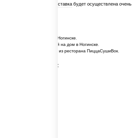
Мы гарантируем, что
доставка
будет осуществлена очень
быстро.
✅ Мисо-широ заказать в Ногинске.
✅ Мисо-широ с доставкой на дом в Ногинске.
✅ Мисо-широ в Ногинске из ресторана ПиццаСушиВок.
Категории товара:
Пицца суп
Горячий суп
Куриный суп
Первые блюда
Вок суп