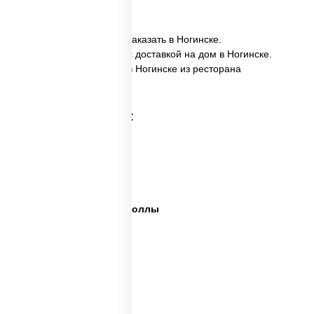
✅ Ассорти Калифорния заказать в Ногинске.
✅ Ассорти Калифорния с доставкой на дом в Ногинске.
✅ Ассорти Калифорния в Ногинске из ресторана
ПиццаСушиВок.
Категории товара:
Сет пицца роллы
Суши вок ассорти
Ассорти сеты
Пицца суши вок сеты роллы
Пицца суши вок сеты
Сеты суши вок
Суши в суши сет
Суши сет солнцево