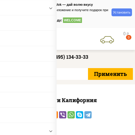
PizzaSushiWok — дай волю вкусу
Скачайте приложение и получите подарок при
Установить
заказе
по промокоду:
WELCOME
0
руб
0
+7 (495) 134-33-33
Ассорти Калифорния