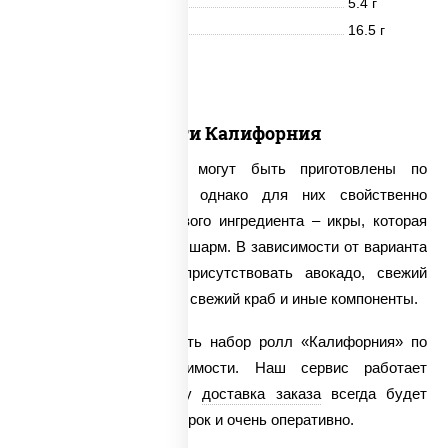
Жиры
5.4 г
Углеводы
16.5 г
24 шт.
Ассорти Калифорния
Роллы «Калифорния» могут быть приготовлены по
нескольким рецептам, однако для них свойственно
наличие одного ключевого ингредиента – икры, которая
придает блюду особый шарм. В зависимости от варианта
ролла в нем могут присутствовать авокадо, свежий
огурец, копченый угорь, свежий краб и иные компоненты.
Мы предлагаем заказать набор ролл «Калифорния» по
очень доступной стоимости. Наш сервис работает
круглосуточно, поэтому
доставка заказа
всегда будет
осуществлена точно в срок и очень оперативно.