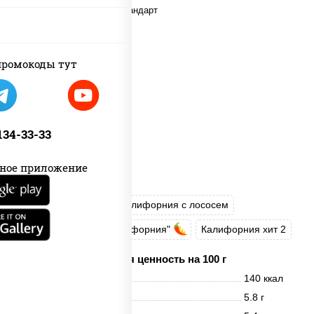
ромокоды тут
 134-33-33
ное приложение
Калифорния хит 1
Калифорния с лососем
Запеченный ролл "Калифорния"
Калифорния хит 2
Пищевая ценность на 100 г
Энерг. ценность
140 ккал
Белки
5.8 г