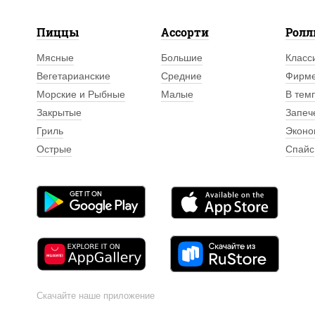
Пиццы
Ассорти
Рол
Мясные
Большие
Класс
Вегетарианские
Средние
Фирм
Морские и Рыбные
Малые
В тем
Закрытые
Запеч
Гриль
Эконо
Острые
Спайс
Скачайте наше приложение