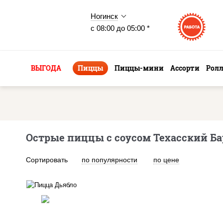
Ногинск
с 08:00 до 05:00 *
ВЫГОДА
Пиццы
Пиццы-мини
Ассорти
Рол
Острые пиццы с соусом Техасский Ба
Сортировать
по популярности
по цене
соус "техасский барбекю",