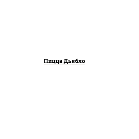
моцарелла для пиццы, лук
красный, колбаса "салями",
ветчина, перец
"халапеньо", помидоры,
огурцы маринованные
Пицца Дьябло