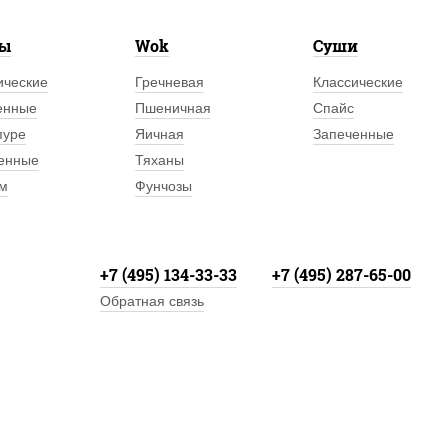
лы
Wok
Суши
ические
Гречневая
Классические
енные
Пшеничная
Спайс
пуре
Яичная
Запеченные
енные
Тяханы
м
Фунчозы
+7 (495) 134-33-33
+7 (495) 287-65-00
Обратная связь