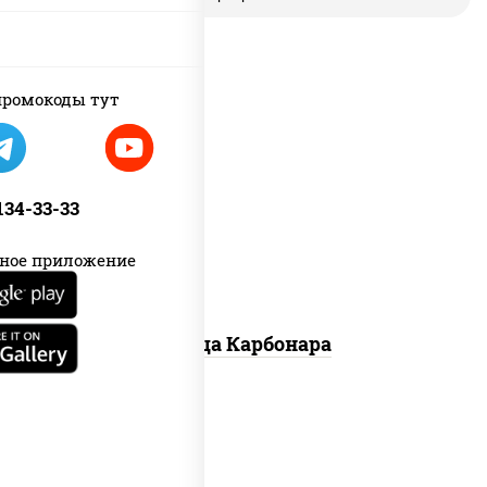
ромокоды тут
грибы шампиньоны в сливочном
соусе, грибы шампиньоны, чеснок,
моцарелла для пиццы, бекон, сыр
 134-33-33
"пармезан"
ное приложение
Пицца Карбонара