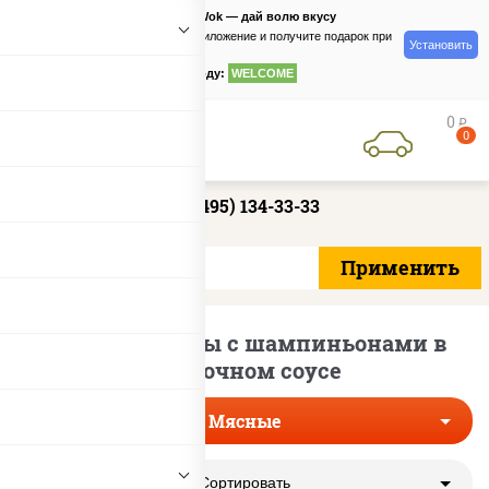
PizzaSushiWok — дай волю вкусу
Скачайте приложение и получите подарок при
Установить
заказе
по промокоду:
WELCOME
0
руб
0
+7 (495) 134-33-33
Мясные пиццы с шампиньонами в
сливочном соусе
Мясные
Сортировать