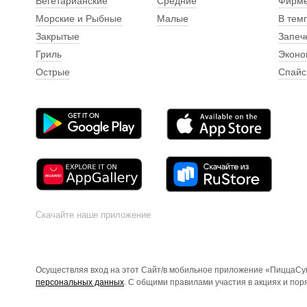
Вегетарианские
Средние
Фирм
Морские и Рыбные
Малые
В тем
Закрытые
Запеч
Гриль
Эконо
Острые
Спайс
Скачайте наше приложение
Осуществляя вход на этот Сайт/в мобильное приложение «ПиццаСуш
персональных данных
. С общими правилами участия в акциях и по