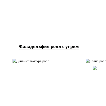
соус
рис, нори, сыр сливочный,
слив
угорь копченый, соус
лосо
"унаги", кунжут
Филадельфия ролл с угрем
рис, нори, угорь копченый,
ри
икра "масаго", сыр
(м
сливочный, огурцы свежие,
шри
сухари панировочные