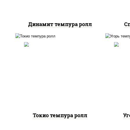
Динамит темпура ролл
Сп
рис, нори, соус "спайс"
рис,
(майонез соус чили соус
краб
шрирача), креветки, лосось
(м
слабосоленый, угорь
шрир
копченый, сухари
с
панировочные
Токио темпура ролл
Уг