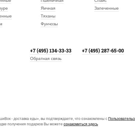
енные
Пшеничная
Спайс
пуре
Яичная
Запеченные
енные
Тяханы
м
Фунчозы
+7 (495) 134-33-33
+7 (495) 287-65-00
Обратная связь
иВок - доставка еды», вы подтверждаете, что ознакомлены с
Пользовательс
рядке получения подарков Вы можете
ознакомиться здесь