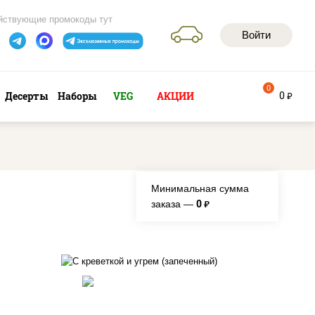
йствующие промокоды тут
Войти
0
0
Десерты
Наборы
VEG
АКЦИИ
руб
Минимальная сумма
0
заказа —
руб.