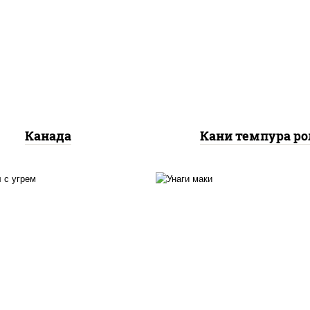
нори, краб снежный,
 "унаги", рис, нори, сыр
сливочный, икра "маса
очный, огурцы свежие,
омлет, угорь копчен
сь слабосоленый, угорь
сухари панировочные,
копченый, кунжут
"унаги"
Канада
Кани темпура ро
с, нори, соус "спайс"
соус "унаги", рис, но
айонез соус чили соус
огурцы свежие, уго
рача), угорь копченый
копченый, кунжу