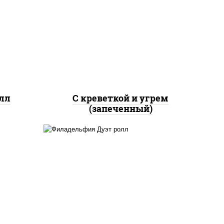
 сыр
рис, нори, огурцы свежие,
го",
креветки, угорь копченый,
ый,
икра "масаго", соус "хот"
 соус
(майонез кетчуп табаско
чеснок масаго)
лл
С креветкой и угрем
(запеченный)
рис, нори, сыр сливочный,
ри,
угорь копченый, лосось
рь
слабосоленый, соус "унаги",
т
кунжут