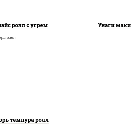
айс ролл с угрем
Унаги маки
 нори, угорь копченый,
 снежный, соус "спайс"
айонез соус чили соус
ача), салат "айсберг",
ухари панировочные
орь темпура ролл