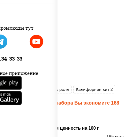
ромокоды тут
 134-33-33
ное приложение
Пицца Цезарь
Цезарь ролл
Калифорния хит 2
При заказе данного набора Вы экономите 168
рублей!
Пищевая ценность на 100 г
Энерг. ценность
185 ккал