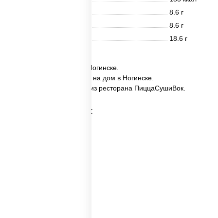
Белки
8.6 г
Жиры
8.6 г
Углеводы
18.6 г
✅ Набор №4 заказать в Ногинске.
✅ Набор №4 с доставкой на дом в Ногинске.
✅ Набор №4 в Ногинске из ресторана ПиццаСушиВок.
Категории товара:
Пицца наборы
Суши вок наборы
Набор суш