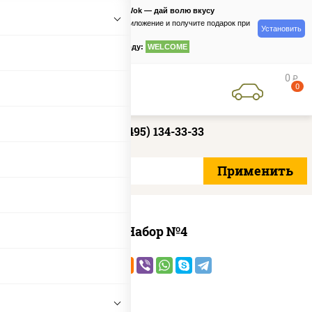
PizzaSushiWok — дай волю вкусу
Скачайте приложение и получите подарок при
Установить
заказе
по промокоду:
WELCOME
0
руб
0
+7 (495) 134-33-33
Набор №4