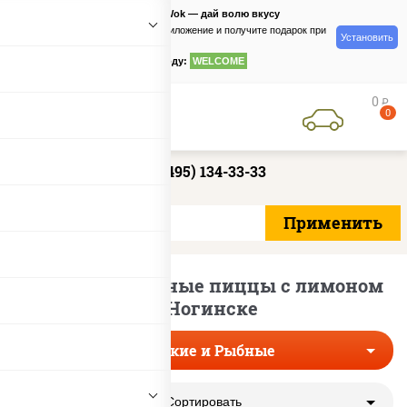
PizzaSushiWok — дай волю вкусу
Скачайте приложение и получите подарок при
Установить
заказе
по промокоду:
WELCOME
0
руб
0
+7 (495) 134-33-33
Морские и рыбные пиццы с лимоном
в Ногинске
Морские и Рыбные
Сортировать