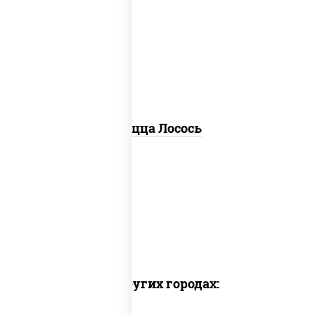
для пиццы, пицца соус (томаты
базилик орегано чеснок), маслины,
соус "песто" (базилик, петрушка,
рукола, сыр "пекорино-романо",
кешью, подсолнечное масло), лимон
Пицца Лосось
Доставка в других городах: